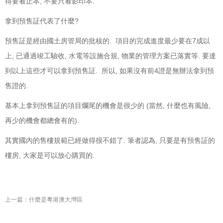
得要看正本, 不要只看影印本.
拿到預售証代表了什麼?
預售証是經由國土房管局的批核的. 項目的完成進度最少要在7成以
上, 已通過竣工驗收, 水電等設施合規, 物業的管理方案已落實等. 要達
到以上這些才可以拿到預售証. 所以, 如果沒有前4證是無辦法拿到預
售證的.
基本上拿到預售証的項目爛尾的機會是很少的 (當然, 什麼也有風險,
再少的機會都總會有的).
其實國內的售樓規範已經做得很不錯了. 筆者認為, 只要是有預售証的
樓房, 大家是可以放心購買的.
上一篇：什麼是粵港澳大灣區