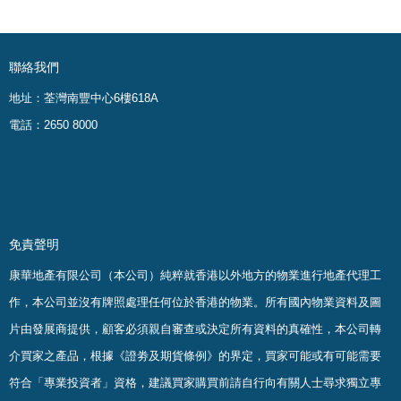
聯絡我們
地址：荃灣南豐中心6樓618A
電話：2650 8000
免責聲明
康華地產有限公司（本公司）純粹就香港以外地方的物業進行地產代理工
作，本公司並沒有牌照處理任何位於香港的物業。
所有國內物業資料及圖
片由發展商提供，顧客必須親自審查或決定所有資料的真確
性
，
本公司轉
介買家之產品，根據《證劵及期貨條例》的界定，買家可能或有可能需要
符合「專業投資者」資格，建議買家購買前請自行向有關人士尋求獨立專