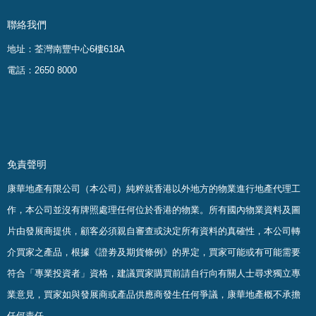
聯絡我們
地址：荃灣南豐中心6樓618A
電話：2650 8000
免責聲明
康華地產有限公司（本公司）純粹就香港以外地方的物業進行地產代理工
作，本公司並沒有牌照處理任何位於香港的物業。
所有國內物業資料及圖
片由發展商提供，顧客必須親自審查或決定所有資料的真確
性
，
本公司轉
介買家之產品，根據《證劵及期貨條例》的界定，買家可能或有可能需要
符合「專業投資者」資格，建議買家購買前請自行向有關人士尋求獨立專
業意見，買家如與發展商或產品供應商發生任何爭議，康華地產概不承擔
任何責任。