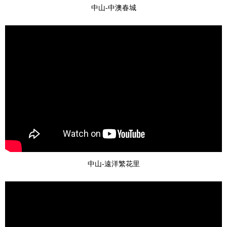
中山-中澳春城
中山-遠洋繁花里