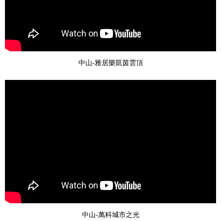
中山-雅居樂凱茵雲頂
中山-萬科城市之光