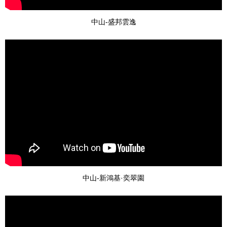
中山-盛邦雲逸
中山-新鴻基·奕翠園