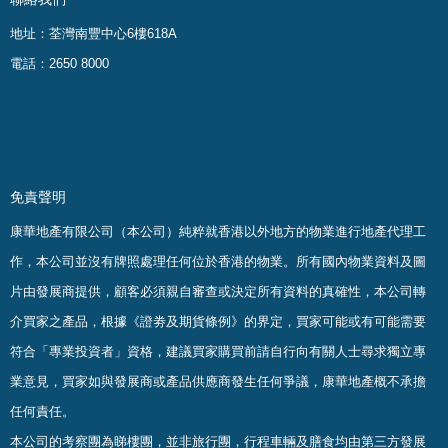
地址：荃灣南豐中心6樓618A
電話：2650 8000
免責聲明
康華地產有限公司（本公司）純粹就香港以外地方的物業進行地產代理工
作，本公司並沒有牌照處理任何位於香港的物業。
所有國內物業資料及圖
片由發展商提供，顧客必須親自審查或決定所有資料的真確
性
，
本公司轉
介買家之產品，根據《證劵及期貨條例》的界定，買家可能或有可能需要
符合「專業投資者」資格，建議買家購買前請自行向有關人士尋求獨立專
業意見，買家如與發展商或產品供應商發生任何爭議，康華地產概不承擔
任何責任。
本公司的考察團為睇樓團，並非旅行團，行程車輛及膳食均由第三方發展