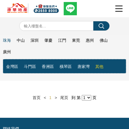
珠海
中山
深圳
肇慶
江門
東莞
惠州
佛山
廣州
金灣區
斗門區
香洲區
橫琴區
唐家灣
其他
首页
<
1
>
尾页
到 第
页
聯絡我們