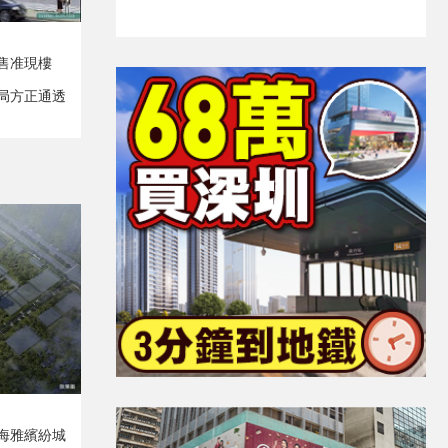
售准現樓
局方正通透
海雅繽紛城