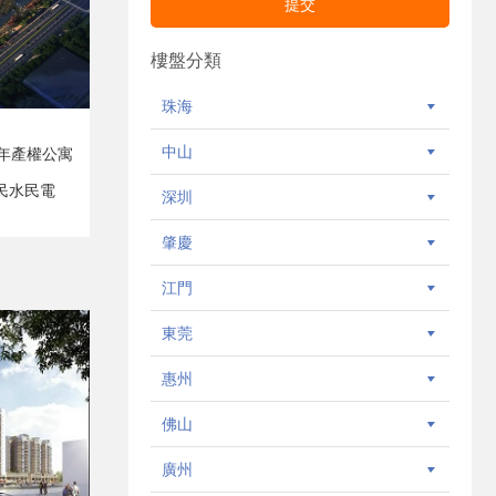
樓盤分類
珠海
中山
0年產權公寓
民水民電
深圳
肇慶
江門
東莞
惠州
佛山
廣州