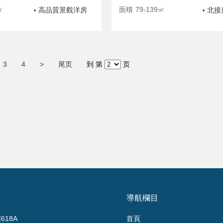
㎡
面積
79-139㎡
高品質景觀洋房
北接
•
•
3
4
>
尾页
到 第
页
導航欄目
18A
首頁