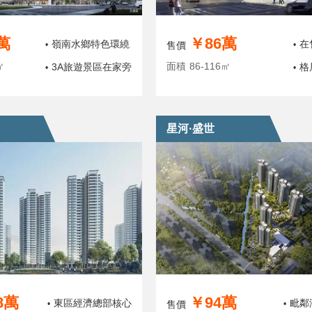
萬
￥86萬
嶺南水鄉特色環繞
在
•
售價
•
㎡
面積
86-116㎡
3A旅遊景區在家旁
格
•
•
星河·盛世
8萬
￥94萬
東區經濟總部核心
毗鄰
•
售價
•