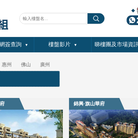
網簽查詢
樓盤影片
睇樓團及市場資
▼
▼
惠州
佛山
廣州
名府
錦興·旗山華府