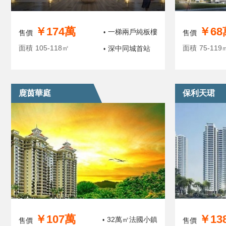
￥174萬
￥68
一梯兩戶純板樓
售價
•
售價
面積
105-118㎡
面積
75-119
深中同城首站
•
鹿茵華庭
保利天珺
￥107萬
￥13
32萬㎡法國小鎮
售價
•
售價