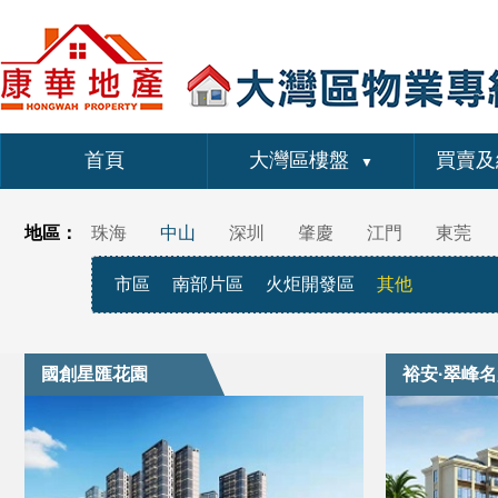
首頁
大灣區樓盤
買賣及
▼
地區：
珠海
中山
深圳
肇慶
江門
東莞
市區
南部片區
火炬開發區
其他
國創星匯花園
裕安·翠峰