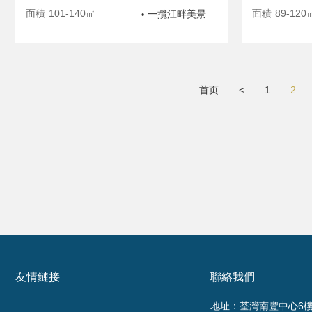
面積
101-140㎡
面積
89-120
一攬江畔美景
•
首页
<
1
2
友情鏈接
聯絡我們
地址：荃灣南豐中心6樓6