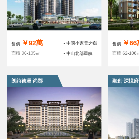
￥92萬
￥66
中國小家電之鄉
售價
•
售價
面積
96-105㎡
面積
62-108
中山北部重鎮
•
朗詩德洲·尚郡
融創·深悅府