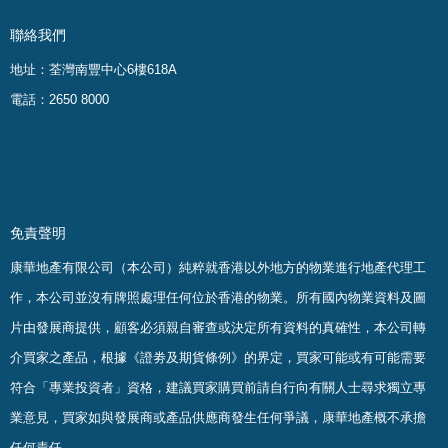
聯絡我們
地址：荃灣南豐中心6樓618A
電話：2650 8000
免責聲明
康華地產有限公司（本公司）純粹就香港以外地方的物業進行地產代理工
作，本公司並沒有牌照處理任何位於香港的物業。
所有國內物業資料及圖
片由發展商提供，顧客必須親自審查或決定所有資料的真確
性
，
本公司轉
介買家之產品，根據《證劵及期貨條例》的界定，買家可能或有可能需要
符合「專業投資者」資格，建議買家購買前請自行向有關人士尋求獨立專
業意見，買家如與發展商或產品供應商發生任何爭議，康華地產概不承擔
任何責任。