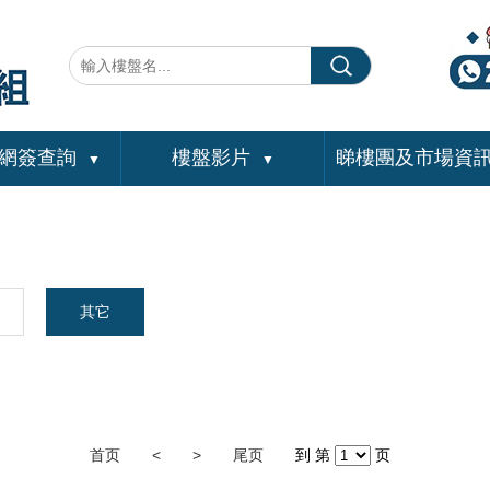
網簽查詢
樓盤影片
睇樓團及市場資
▼
▼
其它
首页
<
>
尾页
到 第
页