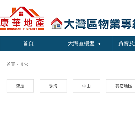
首頁
大灣區樓盤
買賣及
▼
首頁
其它
-
肇慶
珠海
中山
其它地區