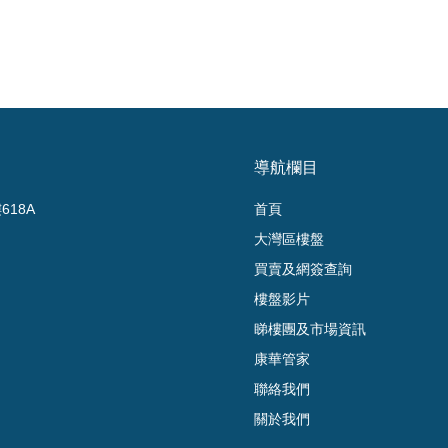
導航欄目
18A
首頁
大灣區樓盤
買賣及網簽查詢
樓盤影片
睇樓團及市場資訊
康華管家
聯絡我們
關於我們