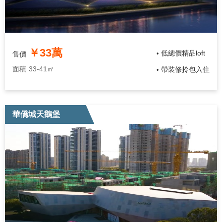
￥33萬
低總價精品loft
售價
•
面積
33-41㎡
帶裝修拎包入住
•
華僑城天鵝堡