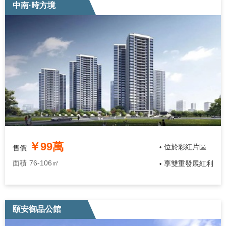
中南·時方境
￥99萬
位於彩紅片區
售價
•
面積
76-106㎡
享雙重發展紅利
•
頤安御品公館