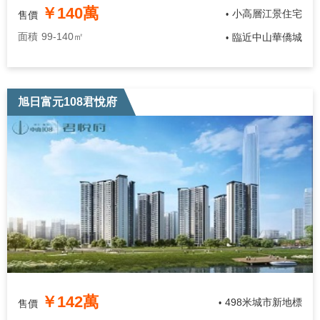
￥140萬
小高層江景住宅
售價
•
面積
99-140㎡
臨近中山華僑城
•
旭日富元108君悅府
￥142萬
498米城市新地標
售價
•