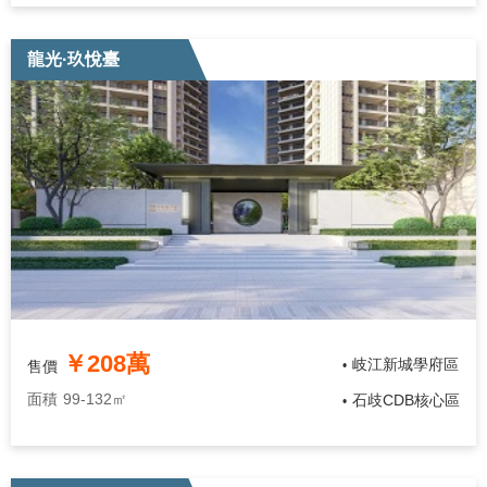
龍光·玖悅臺
￥208萬
岐江新城學府區
售價
•
面積
99-132㎡
石歧CDB核心區
•