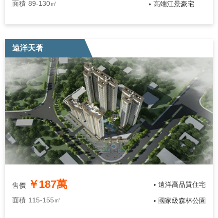
面積
89-130㎡
高端江景豪宅
•
遠洋天著
￥187萬
遠洋高品質住宅
售價
•
面積
115-155㎡
國家級森林公園
•