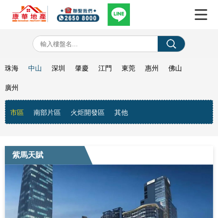
珠海
中山
深圳
肇慶
江門
東莞
惠州
佛山
廣州
市區
南部片區
火炬開發區
其他
紫馬天賦