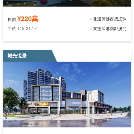
¥220萬
北連廣佛西接江珠
售價
•
面積
119-217㎡
東望深港南鄰澳門
•
城光悅景