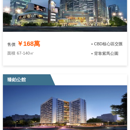
￥168萬
CBD核心區交匯
售價
•
面積
67-140㎡
背靠紫馬公園
•
臻鉑公館