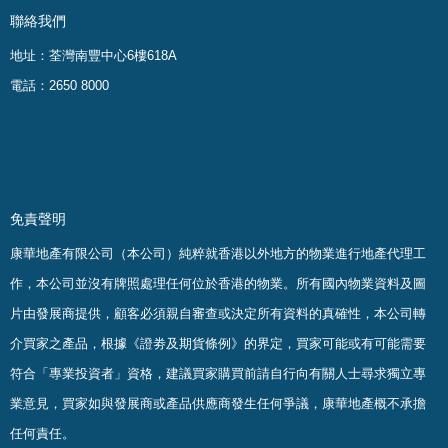
聯絡我們
地址：荃灣南豐中心6樓618A
電話：2650 8000
免責聲明
康華地產有限公司（本公司）純粹就香港以外地方的物業進行地產代理工
作，本公司並沒有牌照處理任何位於香港的物業。
所有國內物業資料及圖
片由發展商提供，顧客必須親自審查或決定所有資料的真確
性
，
本公司轉
介買家之產品，根據《證劵及期貨條例》的界定，買家可能或有可能需要
符合「專業投資者」資格，建議買家購買前請自行向有關人士尋求獨立專
業意見，買家如與發展商或產品供應商發生任何爭議，康華地產概不承擔
任何責任。