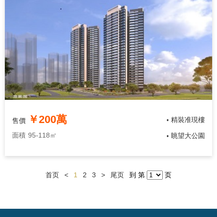
￥200萬
精裝准現樓
售價
•
面積
95-118㎡
眺望大公園
•
首页
<
1
2
3
>
尾页
到 第
页