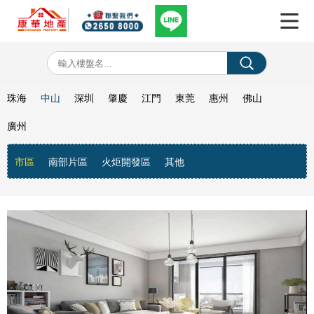
珠海
中山
深圳
肇慶
江門
東莞
惠州
佛山
廣州
市區
南部片區
火炬開發區
其他