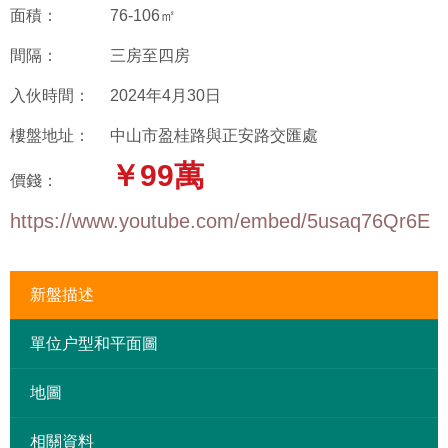
面積：
76-106㎡
間隔：
三房至四房
入伙時間：
2024年4月30日
樓盤地址：
中山市盈桂路與正安路交匯處
￥99萬
價錢：
https://www.youtube.com/embed/5usaq76Qr6E
新盤描述
單位户型和平面圖
地圖
相關資料