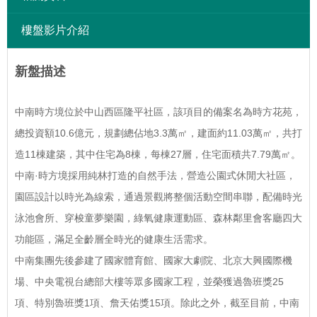
樓盤影片介紹
新盤描述
中南時方境位於中山西區隆平社區，該項目的備案名為時方花苑，
總投資額10.6億元，規劃總佔地3.3萬㎡，建面約11.03萬㎡，共打
造11棟建築，其中住宅為8棟，每棟27層，住宅面積共7.79萬㎡。
中南·時方境採用純林打造的自然手法，營造公園式休閒大社區，
園區設計以時光為線索，通過景觀將整個活動空間串聯，配備時光
泳池會所、穿梭童夢樂園，綠氧健康運動區、森林鄰里會客廳四大
功能區，滿足全齡層全時光的健康生活需求。
中南集團先後參建了國家體育館、國家大劇院、北京大興國際機
場、中央電視台總部大樓等眾多國家工程，並榮獲過魯班獎25
項、特別魯班獎1項、詹天佑獎15項。除此之外，截至目前，中南