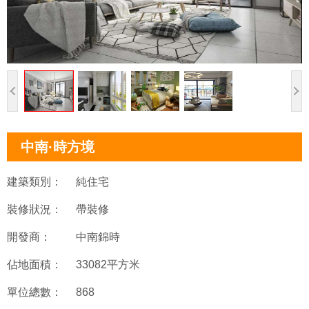
中南·時方境
建築類別：
純住宅
裝修狀況：
帶裝修
開發商：
中南錦時
佔地面積：
33082平方米
單位總數：
868