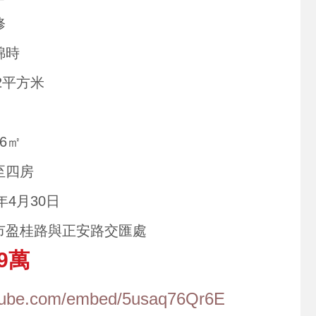
修
錦時
82平方米
06㎡
至四房
4年4月30日
市盈桂路與正安路交匯處
9萬
utube.com/embed/5usaq76Qr6E