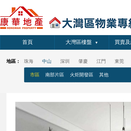
首頁
大灣區樓盤
買賣及
▼
地區：
珠海
中山
深圳
肇慶
江門
東莞
市區
南部片區
火炬開發區
其他