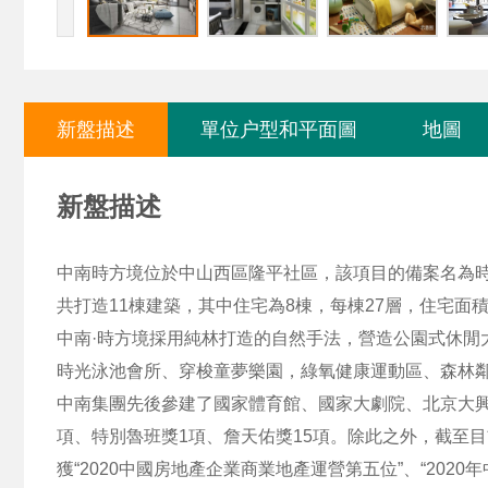
新盤描述
單位户型和平面圖
地圖
新盤描述
中南時方境位於中山西區隆平社區，該項目的備案名為時方花
共打造11棟建築，其中住宅為8棟，每棟27層，住宅面積共
中南·時方境採用純林打造的自然手法，營造公園式休閒
時光泳池會所、穿梭童夢樂園，綠氧健康運動區、森林
中南集團先後參建了國家體育館、國家大劇院、北京大興
項、特別魯班獎1項、詹天佑獎15項。除此之外，截至目前，
獲“2020中國房地產企業商業地產運營第五位”、“2020年