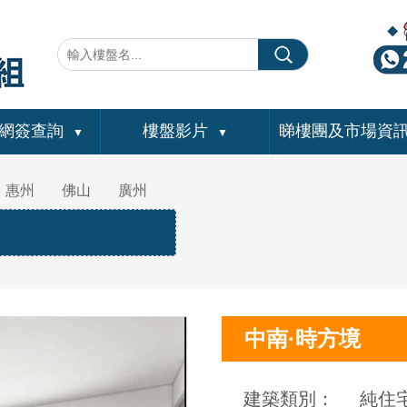
網簽查詢
樓盤影片
睇樓團及市場資
▼
▼
惠州
佛山
廣州
中南·時方境
建築類別：
純住