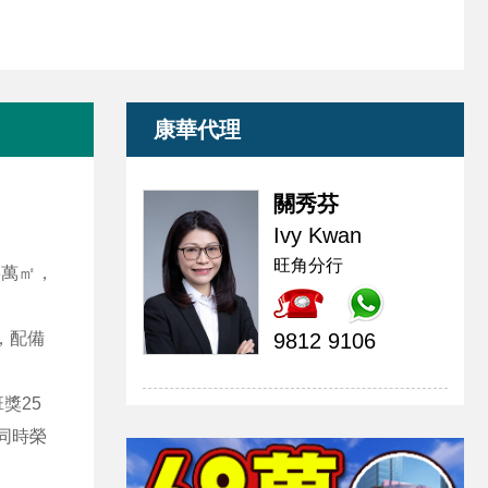
康華代理
關秀芬
Ivy Kwan
旺角分行
3萬㎡，
，配備
9812 9106
獎25
，同時榮