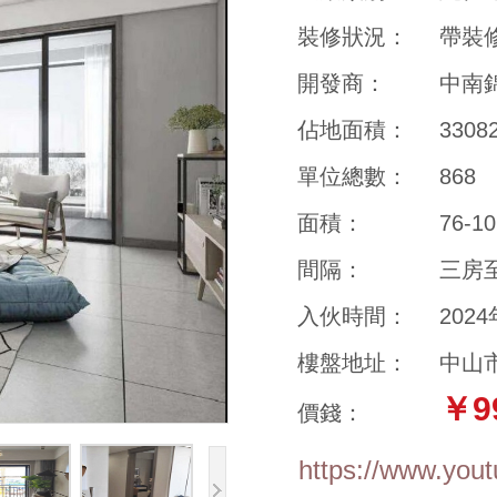
裝修狀況：
帶裝
開發商：
中南
佔地面積：
330
單位總數：
868
面積：
76-1
間隔：
三房
入伙時間：
202
樓盤地址：
中山
￥9
價錢：
https://www.yo