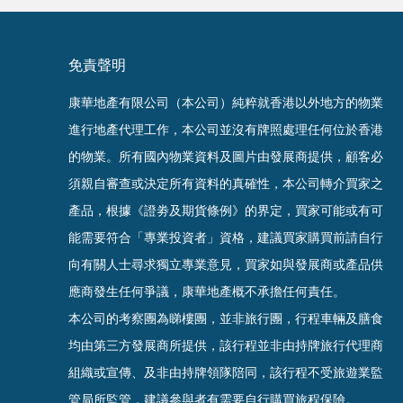
免責聲明
康華地產有限公司（本公司）純粹就香港以外地方的物業
進行地產代理工作，本公司並沒有牌照處理任何位於香港
的物業。
所有國內物業資料及圖片由發展商提供，顧客必
須親自審查或決定所有資料的真確
性
，
本公司轉介買家之
產品，根據《證劵及期貨條例》的界定，買家可能或有可
能需要符合「專業投資者」資格，建議買家購買前請自行
向有關人士尋求獨立專業意見，買家如與發展商或產品供
應商發生任何爭議，康華地產概不承擔任何責任。
本公司的考察團為睇樓團，並非旅行團，行程車輛及膳食
均由第三方發展商所提供，該行程並非由持牌旅行代理商
組織或宣傳、及非由持牌領隊陪同，該行程不受旅遊業監
管局所監管，建議參與者有需要自行購買旅程保
險。