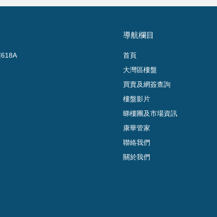
導航欄目
18A
首頁
大灣區樓盤
買賣及網簽查詢
樓盤影片
睇樓團及市場資訊
康華管家
聯絡我們
關於我們