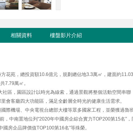
相關資料
樓盤影片介紹
苑，總投資額10.6億元，規劃總佔地3.3萬㎡，建面約11.0
7.79萬㎡。
大社區，園區設計以時光為線索，通過景觀將整個活動空間串聯
鄰里會客廳四大功能區，滿足全齡層全時光的健康生活需求。
國際機場、中央電視台總部大樓等眾多國家工程，並榮獲過魯班
中南置地位列“2020年中國房企綜合實力TOP200第15名”
中國房企品牌價值TOP100第16名”等殊榮。