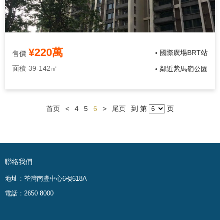
¥220萬
國際廣場BRT站
售價
•
面積
39-142㎡
鄰近紫馬嶺公園
•
首页
<
4
5
6
>
尾页
到 第
页
聯絡我們
地址：荃灣南豐中心6樓618A
電話：2650 8000