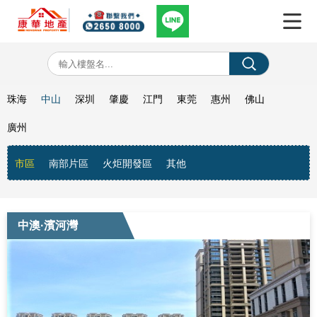
珠海
中山
深圳
肇慶
江門
東莞
惠州
佛山
廣州
市區
南部片區
火炬開發區
其他
中澳·濱河灣