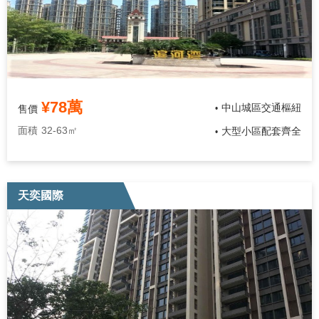
¥78萬
中山城區交通樞紐
售價
•
面積
32-63㎡
大型小區配套齊全
•
天奕國際