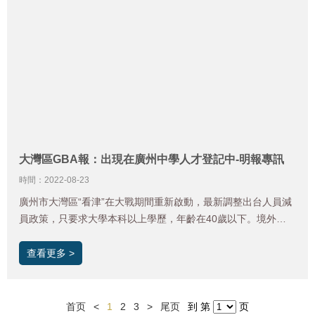
大灣區GBA報：出現在廣州中學人才登記中-明報專訊
時間：2022-08-23
廣州市大灣區“看津”在大戰期間重新啟動，最新調整出台人員減
員政策，只要求大學本科以上學歷，年齡在40歲以下。境外，
即外省市註冊“漂流港”商科學生或留學生開門。 不足之處，傳統
的“差異化進入”規則沒有得到落實。
查看更多 >
首页
<
1
2
3
>
尾页
到 第
页