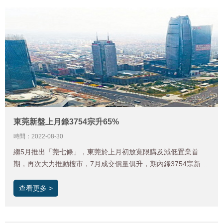
東莞新盤上月錄3754宗升65%
時間：2022-08-30
繼5月推出「莞七條」，東莞於上月初放寬限購及減低置業首
期，再次大力推動樓市，7月成交價量俱升，期內錄3754宗新盤
成交，按月增65%，新盤平均成交價亦錄約15%升幅。二手房網
簽成交亦按月增加29%至7月的2052宗，成交價突破每方米2萬
查看更多 >
人民幣關口，屬歷史高位。