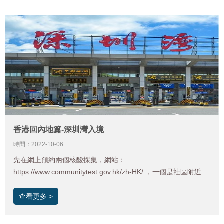
社會保險，以及不同類型的參保人員要注意的事項。
香港回內地篇-深圳灣入境
時間：2022-10-06
先在網上預約兩個核酸採集，網站：
https://www.communitytest.gov.hk/zh-HK/ ，一個是社區附近的
23號做，一個是24號在口岸的，預約這個核酸需要健康驛站的
預約號。
查看更多 >