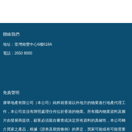
聯絡我們
地址：荃灣南豐中心6樓618A
電話：2650 8000
免責聲明
康華地產有限公司（本公司）純粹就香港以外地方的物業進行地產代理工
作，本公司並沒有牌照處理任何位於香港的物業。
所有國內物業資料及圖
片由發展商提供，顧客必須親自審查或決定所有資料的真確
性
，
本公司轉
介買家之產品，根據《證劵及期貨條例》的界定，買家可能或有可能需要