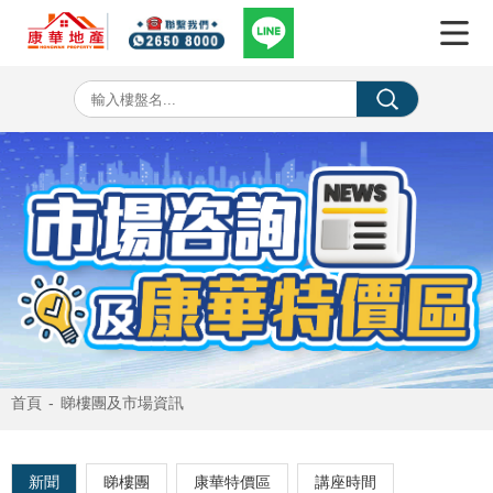
首頁
-
睇樓團及市場資訊
新聞
睇樓團
康華特價區
講座時間