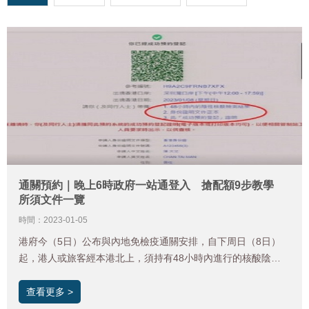
通關預約｜晚上6時政府一站通登入 搶配額9步教學
所須文件一覽
時間：2023-01-05
港府今（5日）公布與內地免檢疫通關安排，自下周日（8日）
起，港人或旅客經本港北上，須持有48小時內進行的核酸陰性
證明，另循陸路口岸往返人士須事先進行網上預約。當局指，通
關網上預約系統將於今晚6時開通，首階段會推出1月8日至3月4
查看更多 >
日合共八周的通關預約時段，名額先到先得，並最多可為三名同