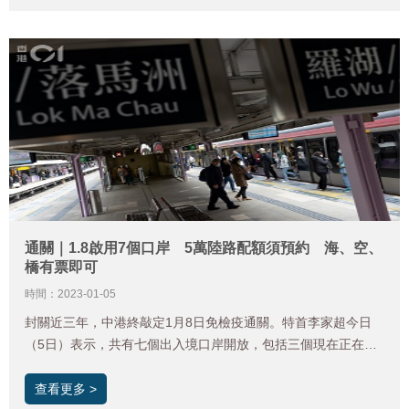
行人登記。 《香港01》綜合相關資料，整理出通關預約登記九
部曲，方便讀者作出行準備。值得注意的是，新規定下，內地居
民北上、港人南下均毋須進行預約。
通關｜1.8啟用7個口岸 5萬陸路配額須預約 海、空、
橋有票即可
時間：2023-01-05
封關近三年，中港終敲定1月8日免檢疫通關。特首李家超今日
（5日）表示，共有七個出入境口岸開放，包括三個現在正在運
作的口岸，即機場、港珠澳大橋及深圳灣口岸，另有四個會重新
恢復開放口岸，即落馬洲支線管制站、文錦渡、中國客運碼頭、
查看更多 >