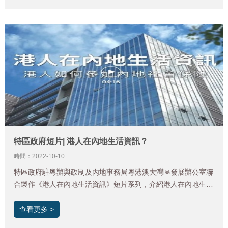
特區政府短片| 港人在內地生活資訊？
時間：2022-10-10
特區政府駐粵辦與政制及內地事務局粵港澳大灣區發展辦公室聯
合製作《港人在內地生活資訊》短片系列，介紹港人在內地生
活、求學、置業等方面的資訊及常見問題，希望幫助大家更好地
認識和了解在內地生活的情況。 系列短片的第六集介紹港人如
查看更多 >
何參加內地社會保險的相關資訊，大家可以透過視頻了解內地的