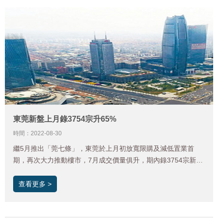
東莞新盤上月錄3754宗升65%
時間：2022-08-30
繼5月推出「莞七條」，東莞於上月初放寬限購及減低置業首
期，再次大力推動樓市，7月成交價量俱升，期內錄3754宗新盤
成交，按月增65%，新盤平均成交價亦錄約15%升幅。二手房網
簽成交亦按月增加29%至7月的2052宗，成交價突破每方米2萬
查看更多 >
人民幣關口，屬歷史高位。