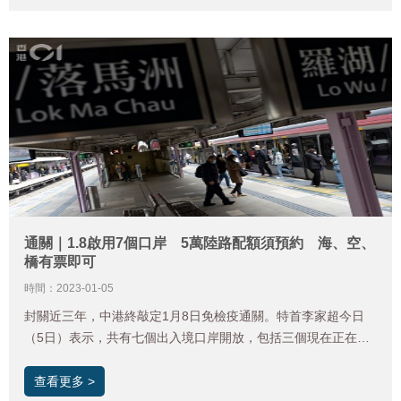
行人登記。 《香港01》綜合相關資料，整理出通關預約登記九
部曲，方便讀者作出行準備。值得注意的是，新規定下，內地居
民北上、港人南下均毋須進行預約。
通關｜1.8啟用7個口岸 5萬陸路配額須預約 海、空、
橋有票即可
時間：2023-01-05
封關近三年，中港終敲定1月8日免檢疫通關。特首李家超今日
（5日）表示，共有七個出入境口岸開放，包括三個現在正在運
作的口岸，即機場、港珠澳大橋及深圳灣口岸，另有四個會重新
恢復開放口岸，即落馬洲支線管制站、文錦渡、中國客運碼頭、
查看更多 >