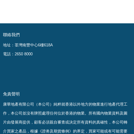
聯絡我們
地址：荃灣南豐中心6樓618A
電話：2650 8000
免責聲明
康華地產有限公司（本公司）純粹就香港以外地方的物業進行地產代理工
作，本公司並沒有牌照處理任何位於香港的物業。
所有國內物業資料及圖
片由發展商提供，顧客必須親自審查或決定所有資料的真確
性
，
本公司轉
介買家之產品，根據《證劵及期貨條例》的界定，買家可能或有可能需要