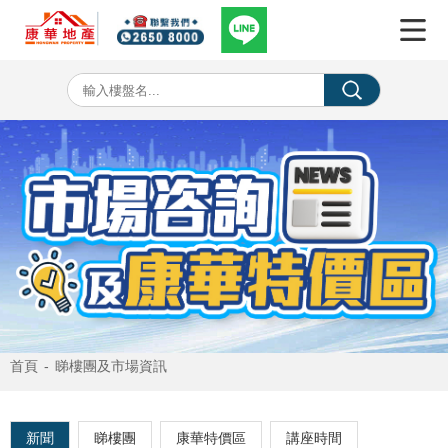
首頁
-
睇樓團及市場資訊
新聞
睇樓團
康華特價區
講座時間