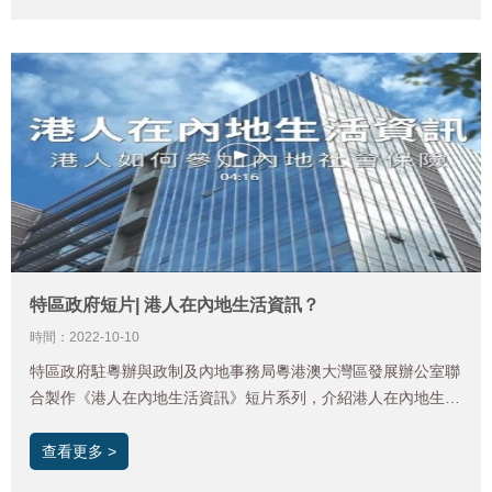
特區政府短片| 港人在內地生活資訊？
時間：2022-10-10
特區政府駐粵辦與政制及內地事務局粵港澳大灣區發展辦公室聯
合製作《港人在內地生活資訊》短片系列，介紹港人在內地生
活、求學、置業等方面的資訊及常見問題，希望幫助大家更好地
認識和了解在內地生活的情況。 系列短片的第六集介紹港人如
查看更多 >
何參加內地社會保險的相關資訊，大家可以透過視頻了解內地的