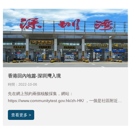
社會保險，以及不同類型的參保人員要注意的事項。
香港回內地篇-深圳灣入境
時間：2022-10-06
先在網上預約兩個核酸採集，網站：
https://www.communitytest.gov.hk/zh-HK/ ，一個是社區附近的
23號做，一個是24號在口岸的，預約這個核酸需要健康驛站的
預約號。
查看更多 >