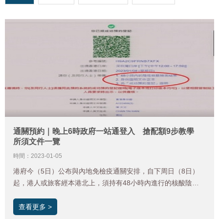
通關預約｜晚上6時政府一站通登入 搶配額9步教學
所須文件一覽
時間：2023-01-05
港府今（5日）公布與內地免檢疫通關安排，自下周日（8日）
起，港人或旅客經本港北上，須持有48小時內進行的核酸陰性
證明，另循陸路口岸往返人士須事先進行網上預約。當局指，通
關網上預約系統將於今晚6時開通，首階段會推出1月8日至3月4
查看更多 >
日合共八周的通關預約時段，名額先到先得，並最多可為三名同