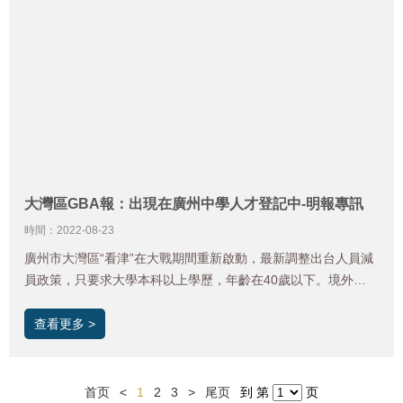
大灣區GBA報：出現在廣州中學人才登記中-明報專訊
時間：2022-08-23
廣州市大灣區“看津”在大戰期間重新啟動，最新調整出台人員減
員政策，只要求大學本科以上學歷，年齡在40歲以下。境外，
即外省市註冊“漂流港”商科學生或留學生開門。 不足之處，傳統
的“差異化進入”規則沒有得到落實。
查看更多 >
首页
<
1
2
3
>
尾页
到 第
页