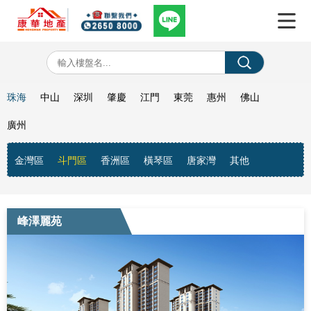
珠海
中山
深圳
肇慶
江門
東莞
惠州
佛山
廣州
金灣區
斗門區
香洲區
橫琴區
唐家灣
其他
峰澤麗苑