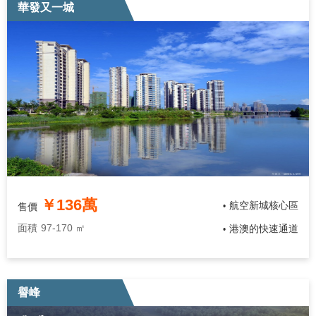
華發又一城
￥136萬
航空新城核心區
售價
•
面積
97-170 ㎡
港澳的快速通道
•
譽峰