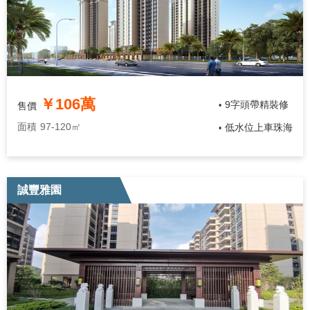
￥106萬
9字頭帶精裝修
售價
•
面積
97-120㎡
低水位上車珠海
•
誠豐雅園