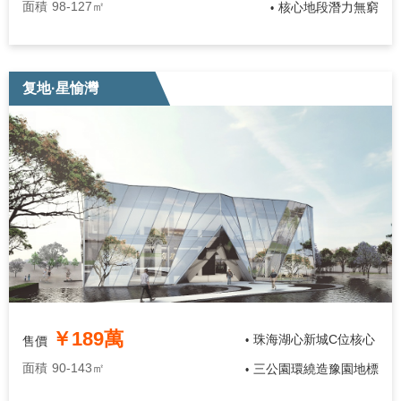
面積
98-127㎡
核心地段潛力無窮
•
复地·星愉灣
￥189萬
珠海湖心新城C位核心
售價
•
面積
90-143㎡
三公園環繞造豫園地標
•