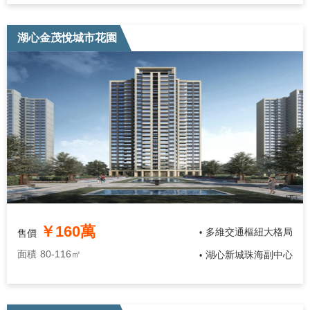
湖心金茂悅城市花園
￥160萬
多維交通樞紐大格局
售價
•
面積
80-116㎡
湖心新城珠海副中心
•