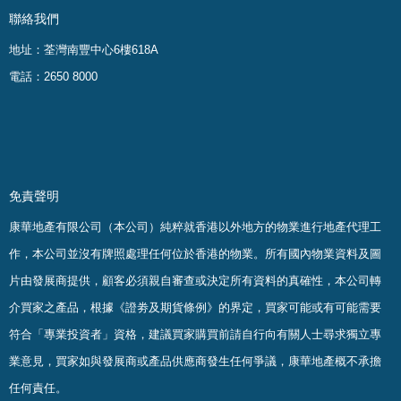
聯絡我們
地址：荃灣南豐中心6樓618A
電話：2650 8000
免責聲明
康華地產有限公司（本公司）純粹就香港以外地方的物業進行地產代理工
作，本公司並沒有牌照處理任何位於香港的物業。
所有國內物業資料及圖
片由發展商提供，顧客必須親自審查或決定所有資料的真確
性
，
本公司轉
介買家之產品，根據《證劵及期貨條例》的界定，買家可能或有可能需要
符合「專業投資者」資格，建議買家購買前請自行向有關人士尋求獨立專
業意見，買家如與發展商或產品供應商發生任何爭議，康華地產概不承擔
任何責任。