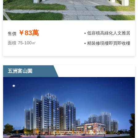
￥83萬
低容積高綠化人文雅居
售價
•
面積
75-100㎡
精裝修現樓即買即收樓
•
五洲富山園