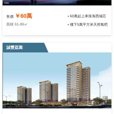
￥60萬
60萬起上車珠海西城芯
售價
•
面積
61-86㎡
樓下5萬平方米天然氧吧
•
誠豐荔園