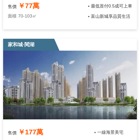
￥77萬
最低首付0.5成可上車
售價
•
面積
70-103㎡
富山新城享品質生活
•
家和城·閱湖
￥177萬
一線海景美宅
售價
•