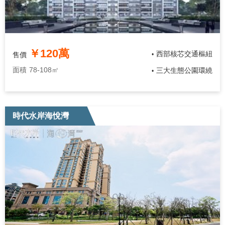
￥120萬
西部核芯交通樞紐
售價
•
面積
78-108㎡
三大生態公園環繞
•
時代水岸海悅灣