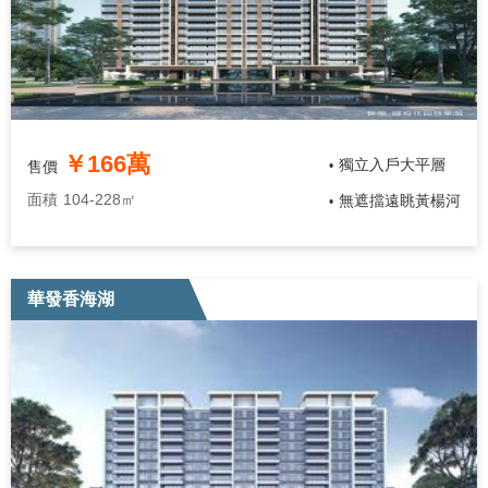
￥166萬
獨立入戶大平層
售價
•
面積
104-228㎡
無遮擋遠眺黃楊河
•
華發香海湖