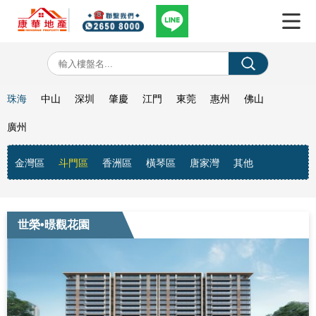
珠海
中山
深圳
肇慶
江門
東莞
惠州
佛山
廣州
金灣區
斗門區
香洲區
橫琴區
唐家灣
其他
世榮•暻觀花園