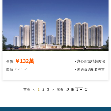
￥132萬
湖心新城精裝美宅
售價
•
面積
75-99㎡
周邊資源配套豐富
•
首页
<
1
2
3
>
尾页
到 第
页