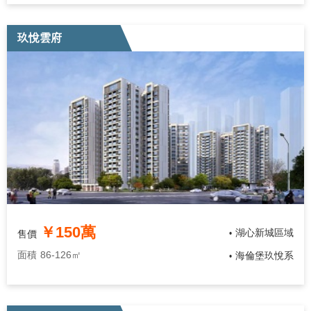
玖悅雲府
￥150萬
湖心新城區域
售價
•
面積
86-126㎡
海倫堡玖悅系
•