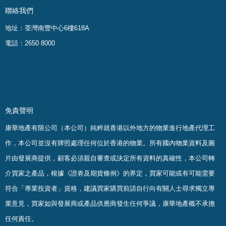
聯絡我們
地址：荃灣南豐中心6樓618A
電話：2650 8000
免責聲明
康華地產有限公司（本公司）純粹就香港以外地方的物業進行地產代理工
作，本公司並沒有牌照處理任何位於香港的物業。
所有國內物業資料及圖
片由發展商提供，顧客必須親自審查或決定所有資料的真確
性
，
本公司轉
介買家之產品，根據《證劵及期貨條例》的界定，買家可能或有可能需要
符合「專業投資者」資格，建議買家購買前請自行向有關人士尋求獨立專
業意見，買家如與發展商或產品供應商發生任何爭議，康華地產概不承擔
任何責任。