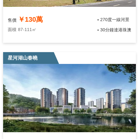
￥130萬
270度一線河景
售價
•
面積
87-111㎡
30分鐘達港珠澳
•
星河湖山春曉