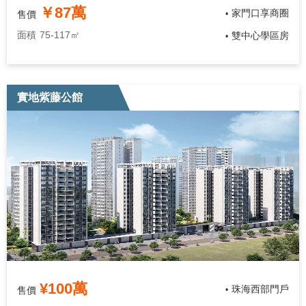
￥87萬
家門口享商圈
售價
•
面積
75-117㎡
雙中心學區房
•
實地紫藤公館
¥100萬
珠海西部門戶
售價
•