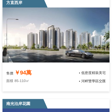
方直西岸
￥94萬
低密度精裝美宅
售價
•
面積
85-110㎡
河畔雙學區交匯
•
南光泊岸花園