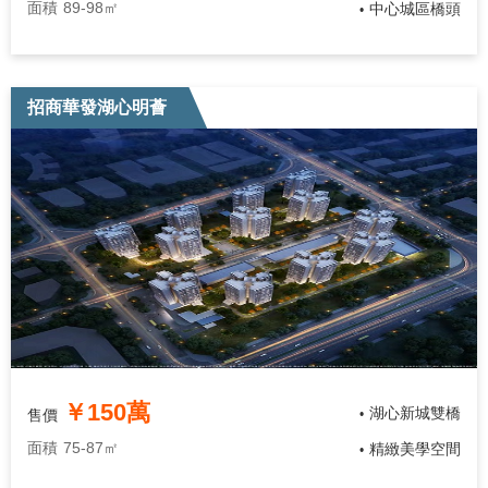
面積
89-98㎡
中心城區橋頭
•
招商華發湖心明薈
￥150萬
湖心新城雙橋
售價
•
面積
75-87㎡
精緻美學空間
•