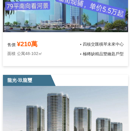
¥210萬
四核交匯橫琴未來中心
售價
•
面積
公寓48-102㎡
極稀缺精品雙鑰匙戶型
•
龍光·玖龍璽