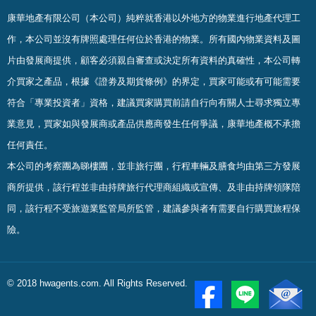
康華地產有限公司（本公司）純粹就香港以外地方的物業進行地產代理工
作，本公司並沒有牌照處理任何位於香港的物業。
所有國內物業資料及圖
片由發展商提供，顧客必須親自審查或決定所有資料的真確
性
，
本公司轉
介買家之產品，根據《證劵及期貨條例》的界定，買家可能或有可能需要
符合「專業投資者」資格，建議買家購買前請自行向有關人士尋求獨立專
業意見，買家如與發展商或產品供應商發生任何爭議，康華地產概不承擔
任何責任。
本公司的考察團為睇樓團，並非旅行團，行程車輛及膳食均由第三方發展
商所提供，該行程並非由持牌旅行代理商組織或宣傳、及非由持牌領隊陪
同，該行程不受旅遊業監管局所監管，建議參與者有需要自行購買旅程保
險。
© 2018 hwagents.com. All Rights Reserved.