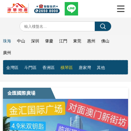
珠海
中山
深圳
肇慶
江門
東莞
惠州
佛山
廣州
金灣區
斗門區
香洲區
橫琴區
唐家灣
其他
金匯國際廣場