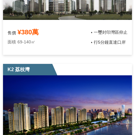
¥380萬
一璽封印灣區仰止
售價
•
面積
69-140㎡
行5分鐘直達口岸
•
K2 荔枝灣