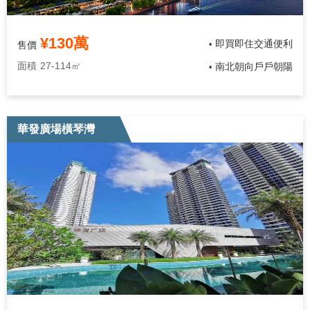
¥130萬
即買即住交通便利
售價
•
面積
27-114㎡
南北朝向戶戶朝陽
•
華發廣場橫琴灣