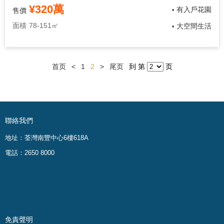
¥320萬
有入戶花園
售價
•
面積
78-151㎡
大空間生活
•
首页
<
1
2
>
尾页
到 第
页
聯絡我們
地址：荃灣南豐中心6樓618A
電話：2650 8000
免責聲明