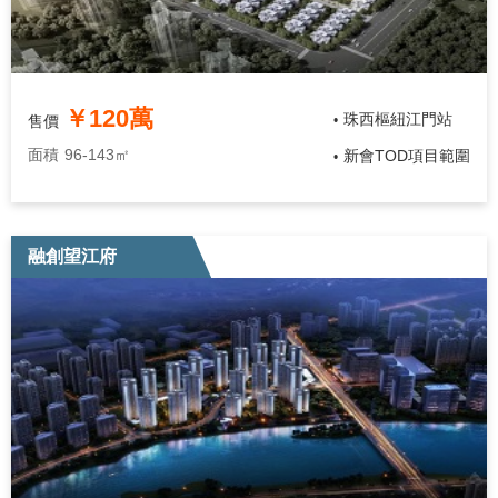
￥120萬
珠西樞紐江門站
售價
•
面積
96-143㎡
新會TOD項目範圍
•
融創望江府