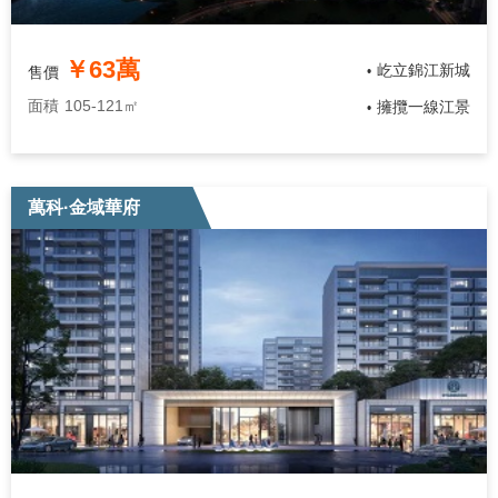
￥63萬
屹立錦江新城
售價
•
面積
105-121㎡
擁攬一線江景
•
萬科·金域華府