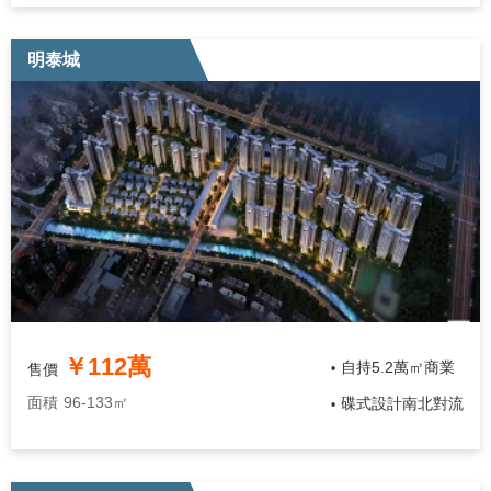
明泰城
￥112萬
自持5.2萬㎡商業
售價
•
面積
96-133㎡
碟式設計南北對流
•