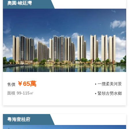
奧園·峻廷灣
￥65萬
一攬柔美河景
售價
•
面積
99-115㎡
緊領古勞水鄉
•
粵海壹桂府