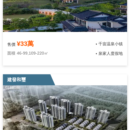
¥33萬
千亩温泉小镇
售價
•
面積
46-99,109-220㎡
​泉家人度假地
•
建發和璽