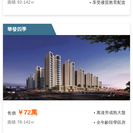
面積
92-142㎡
享受優質教育配套
•
華發四季
￥72萬
萬達旁成熟大盤
售價
•
面積
78-142㎡
全年齡段學區房
•