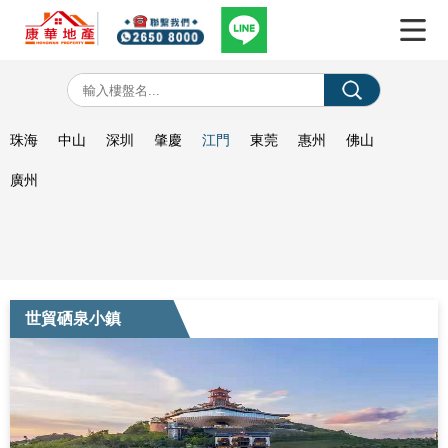
珠海
中山
深圳
肇慶
江門
東莞
惠州
佛山
廣州
世貿硒泉小鎮