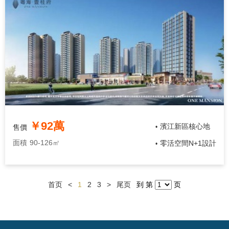
￥92萬
濱江新區核心地
售價
•
面積
90-126㎡
零活空間N+1設計
•
首页
<
1
2
3
>
尾页
到 第
页