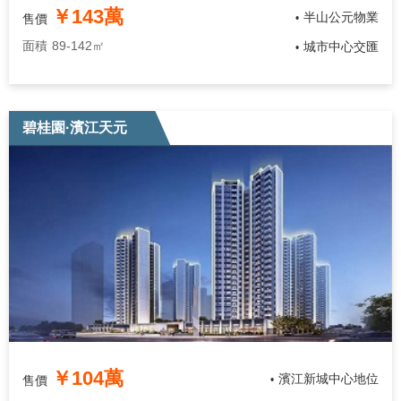
￥143萬
半山公元物業
售價
•
面積
89-142㎡
城市中心交匯
•
碧桂園·濱江天元
￥104萬
濱江新城中心地位
售價
•