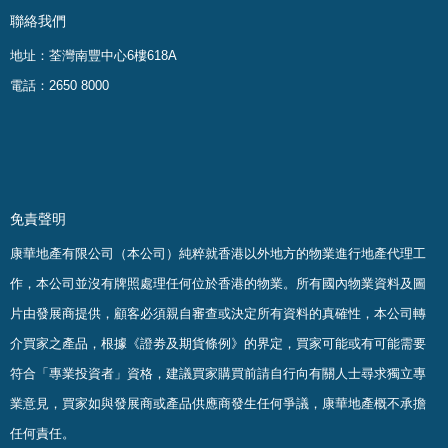
聯絡我們
地址：荃灣南豐中心6樓618A
電話：2650 8000
免責聲明
康華地產有限公司（本公司）純粹就香港以外地方的物業進行地產代理工
作，本公司並沒有牌照處理任何位於香港的物業。
所有國內物業資料及圖
片由發展商提供，顧客必須親自審查或決定所有資料的真確
性
，
本公司轉
介買家之產品，根據《證劵及期貨條例》的界定，買家可能或有可能需要
符合「專業投資者」資格，建議買家購買前請自行向有關人士尋求獨立專
業意見，買家如與發展商或產品供應商發生任何爭議，康華地產概不承擔
任何責任。