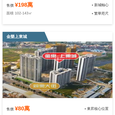
¥198萬
新城軸心
售價
•
面積
102-143㎡
繁華咫尺
•
金樂上東城
¥80萬
東昇核心位置
售價
•