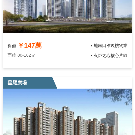
￥147萬
地鐵口准現樓物業
售價
•
面積
80-162㎡
火炬之心核心片區
•
星耀廣場