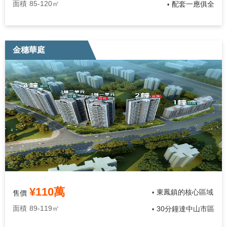
面積
85-120㎡
​配套一應俱全
•
金穗華庭
¥110萬
東鳳鎮的核心區域
售價
•
面積
89-119㎡
30分鐘達中山市區
•