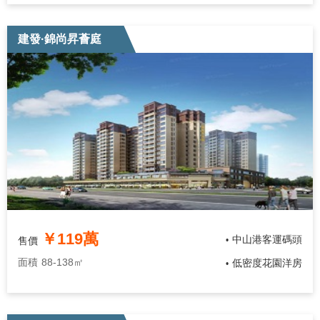
建發·錦尚昇薈庭
￥119萬
中山港客運碼頭
售價
•
面積
88-138㎡
低密度花園洋房
•