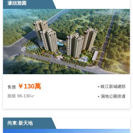
濠頭雅園
￥130萬
岐江新城總部
售價
•
面積
98-130㎡
濕地公園傍邊
•
尚東·新天地