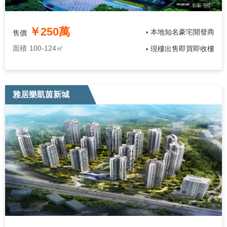
￥250萬
本地知名豪宅開發商
售價
•
面積
100-124㎡
現樓出售即買即收樓
•
雅居樂凱茵新城