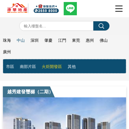
珠海
中山
深圳
肇慶
江門
東莞
惠州
佛山
廣州
市區
南部片區
火炬開發區
其他
越秀建發璽樾（二期）