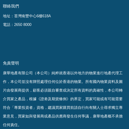
聯絡我們
地址：荃灣南豐中心6樓618A
電話：2650 8000
免責聲明
康華地產有限公司（本公司）純粹就香港以外地方的物業進行地產代理工
作，本公司並沒有牌照處理任何位於香港的物業。
所有國內物業資料及圖
片由發展商提供，顧客必須親自審查或決定所有資料的真確
性
，
本公司轉
介買家之產品，根據《證劵及期貨條例》的界定，買家可能或有可能需要
符合「專業投資者」資格，建議買家購買前請自行向有關人士尋求獨立專
業意見，買家如與發展商或產品供應商發生任何爭議，康華地產概不承擔
任何責任。