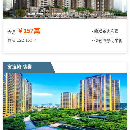
￥157萬
臨近各大商圈
售價
•
面積
122-150㎡
特色風景商業街
•
富逸城·臻譽