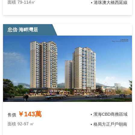
面積
79-114㎡
港珠澳大橋西延線
•
忠信·海畔灣居
￥143萬
濱海CBD商務區域
售價
•
面積
92-97 ㎡
格局方正戶戶朝南
•