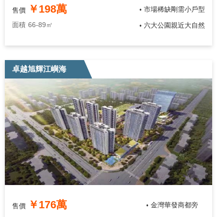
￥198萬
市場稀缺剛需小戶型
售價
•
面積
66-89㎡
六大公園親近大自然
•
卓越旭輝江嶼海
￥176萬
金灣華發商都旁
售價
•