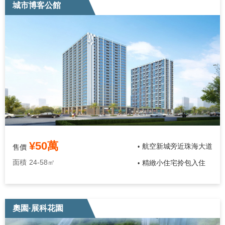
城市博客公館
¥50萬
航空新城旁近珠海大道
售價
•
面積
24-58㎡
精緻小住宅拎包入住
•
奧園·展科花園