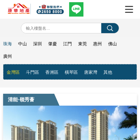
珠海
中山
深圳
肇慶
江門
東莞
惠州
佛山
廣州
金灣區
斗門區
香洲區
橫琴區
唐家灣
其他
清能·嶺秀薈