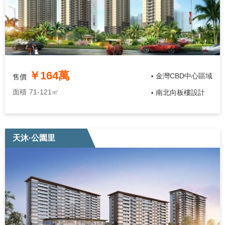
￥164萬
金灣CBD中心區域
售價
•
面積
71-121㎡
南北向板樓設計
•
天沐·公園里