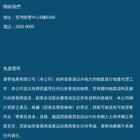
聯絡我們
地址：荃灣南豐中心6樓618A
電話：2650 8000
免責聲明
康華地產有限公司（本公司）純粹就香港以外地方的物業進行地產代理工
作，本公司並沒有牌照處理任何位於香港的物業。
所有國內物業資料及圖
片由發展商提供，顧客必須親自審查或決定所有資料的真確
性
，
本公司轉
介買家之產品，根據《證劵及期貨條例》的界定，買家可能或有可能需要
符合「專業投資者」資格，建議買家購買前請自行向有關人士尋求獨立專
業意見，買家如與發展商或產品供應商發生任何爭議，康華地產概不承擔
任何責任。