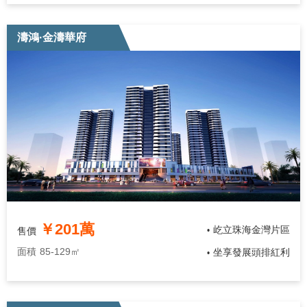
濤鴻·金濤華府
￥201萬
屹立珠海金灣片區
售價
•
面積
85-129㎡
坐享發展頭排紅利
•