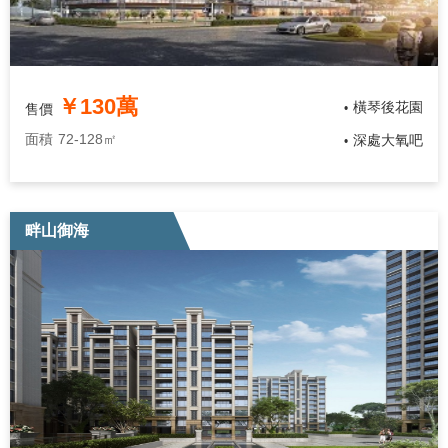
￥130萬
橫琴後花園
售價
•
面積
72-128㎡
深處大氧吧
•
畔山御海