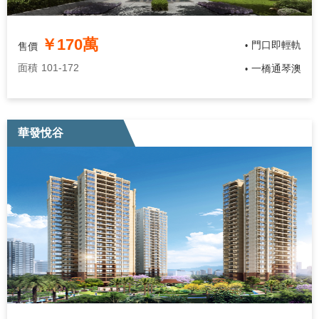
￥170萬
門口即輕軌
售價
•
面積
101-172
一橋通琴澳
•
華發悅谷