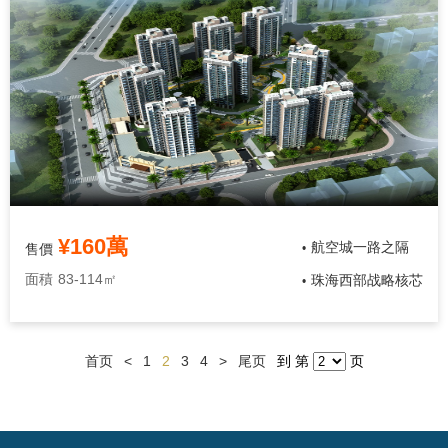
¥160萬
航空城一路之隔
售價
•
面積
83-114㎡
珠海西部战略核芯
•
首页
<
1
2
3
4
>
尾页
到 第
页