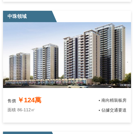
中珠領域
￥124萬
南向精裝板房
售價
•
面積
86-112㎡
佔據交通要道
•