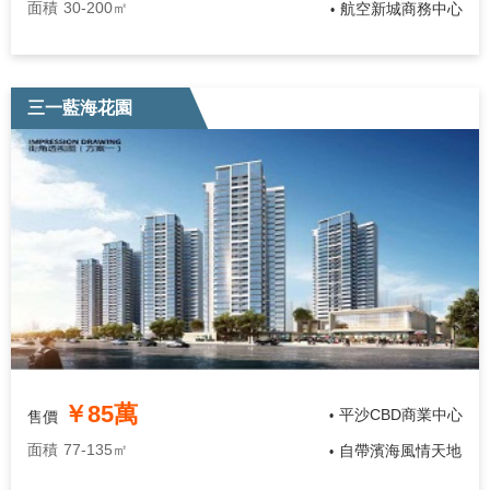
面積
30-200㎡
航空新城商務中心
•
三一藍海花園
￥85萬
平沙CBD商業中心
售價
•
面積
77-135㎡
自帶濱海風情天地
•