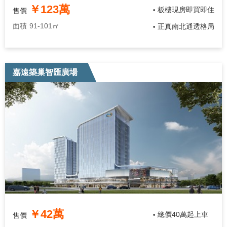
￥123萬
板樓現房即買即住
售價
•
面積
91-101㎡
正真南北通透格局
•
嘉遠築巢智匯廣場
￥42萬
總價40萬起上車
售價
•