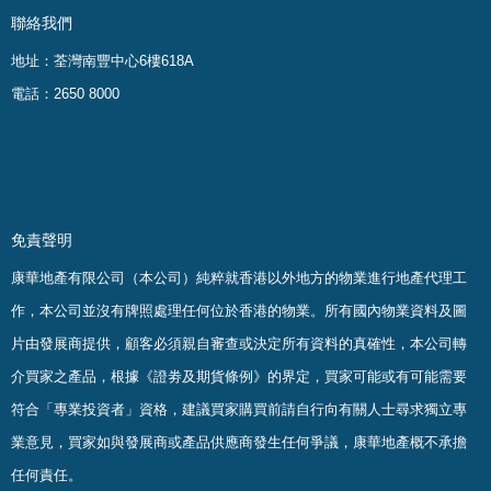
聯絡我們
地址：荃灣南豐中心6樓618A
電話：2650 8000
免責聲明
康華地產有限公司（本公司）純粹就香港以外地方的物業進行地產代理工
作，本公司並沒有牌照處理任何位於香港的物業。
所有國內物業資料及圖
片由發展商提供，顧客必須親自審查或決定所有資料的真確
性
，
本公司轉
介買家之產品，根據《證劵及期貨條例》的界定，買家可能或有可能需要
符合「專業投資者」資格，建議買家購買前請自行向有關人士尋求獨立專
業意見，買家如與發展商或產品供應商發生任何爭議，康華地產概不承擔
任何責任。