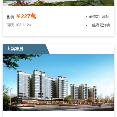
￥227萬
總價2字頭起
售價
•
面積
108-112㎡
一線湖景洋房
•
上築雅居