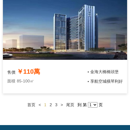
￥110萬
金海大橋橋頭堡
售價
•
面積
85-100㎡
享航空城橫琴利好
•
首页
<
1
2
3
>
尾页
到 第
页