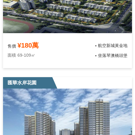
¥180萬
航空新城黃金地
售價
•
面積
69-109㎡
坐落琴澳橋頭堡
•
匯華水岸花園