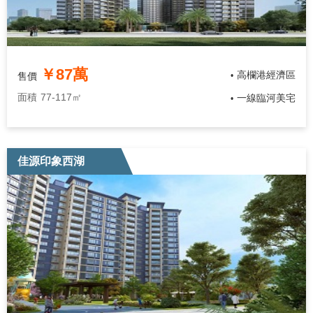
￥87萬
高欄港經濟區
售價
•
面積
77-117㎡
一線臨河美宅
•
佳源印象西湖