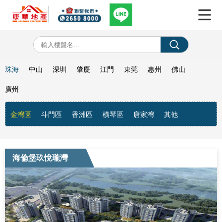
珠海
中山
深圳
肇慶
江門
東莞
惠州
佛山
廣州
金灣區
斗門區
香洲區
橫琴區
唐家灣
其他
海倫堡玖悅瓏灣