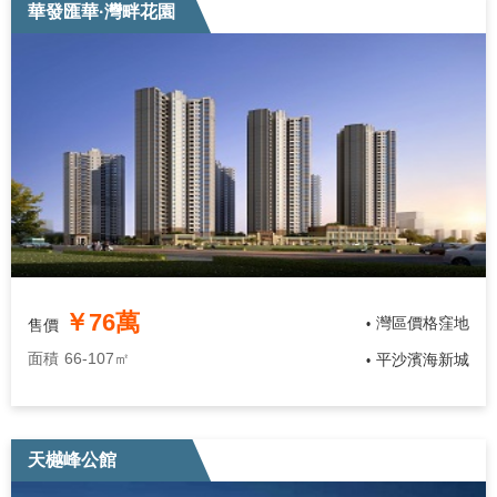
華發匯華·灣畔花園
￥76萬
灣區價格窪地
售價
•
面積
66-107㎡
平沙濱海新城
•
天樾峰公館