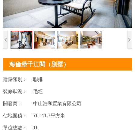
海倫堡千江閱（別墅）
建築類別：
聯排
裝修狀況：
毛坯
開發商：
中山浩和置業有限公司
佔地面積：
76141.7平方米
單位總數：
16