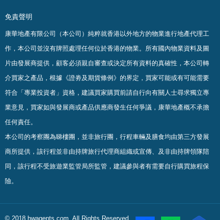
免責聲明
康華地產有限公司（本公司）純粹就香港以外地方的物業進行地產代理工
作，本公司並沒有牌照處理任何位於香港的物業。
所有國內物業資料及圖
片由發展商提供，顧客必須親自審查或決定所有資料的真確
性
，
本公司轉
介買家之產品，根據《證劵及期貨條例》的界定，買家可能或有可能需要
符合「專業投資者」資格，建議買家購買前請自行向有關人士尋求獨立專
業意見，買家如與發展商或產品供應商發生任何爭議，康華地產概不承擔
任何責任。
本公司的考察團為睇樓團，並非旅行團，行程車輛及膳食均由第三方發展
商所提供，該行程並非由持牌旅行代理商組織或宣傳、及非由持牌領隊陪
同，該行程不受旅遊業監管局所監管，建議參與者有需要自行購買旅程保
險。
© 2018 hwagents.com. All Rights Reserved.