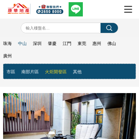
珠海
中山
深圳
肇慶
江門
東莞
惠州
佛山
廣州
市區
南部片區
火炬開發區
其他