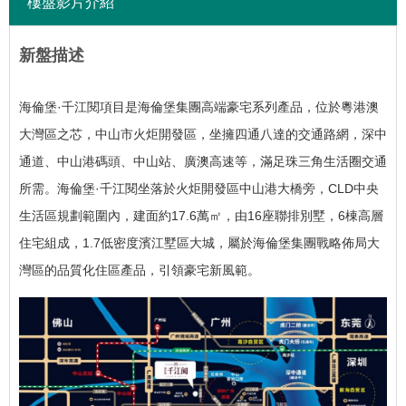
樓盤影片介紹
新盤描述
海倫堡·千江閱項目是海倫堡集團高端豪宅系列產品，位於粵港澳
大灣區之芯，中山市火炬開發區，坐擁四通八達的交通路網，深中
通道、中山港碼頭、中山站、廣澳高速等，滿足珠三角生活圈交通
所需。
海倫堡·千江閱坐落於火炬開發區中山港大橋旁，CLD中央
生活區規劃範圍內，建面約17.6萬㎡，由16座聯排別墅，6棟高層
住宅組成，1.7低密度濱江墅區大城，屬於海倫堡集團戰略佈局大
灣區的品質化住區產品，引領豪宅新風範。