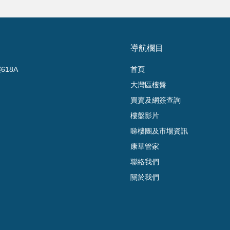
導航欄目
18A
首頁
大灣區樓盤
買賣及網簽查詢
樓盤影片
睇樓團及市場資訊
康華管家
聯絡我們
關於我們