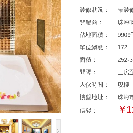
裝修狀況：
帶裝
開發商：
珠海
佔地面積：
990
單位總數：
172
面積：
252-
間隔：
三房
入伙時間：
現樓
樓盤地址：
珠海
￥1
價錢：