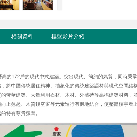
相關資料
樓盤影片介紹
層高的172戶的現代中式建築。突出現代、簡約的氣質，同時秉
構，將中國傳統居住精神、抽象化的傳統建築語符與現代空間結
質的奢華建築。大量利用石材、木材、外牆磚等高檔建築材料，
簷向上翹起、木質鏤空窗等元素進行有機地結合，使整體樓宇看
活的特有尊貴氛圍。