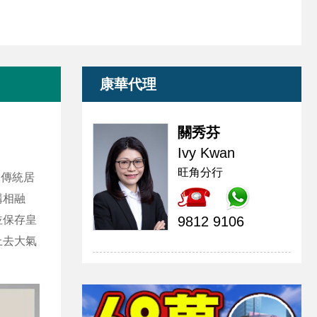
康華代理
關秀芬
Ivy Kwan
旺角分行
承傳統居
構相融
並保存皇
9812 9106
上去大氣