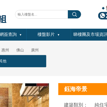
網簽查詢
樓盤影片
睇樓團及市場資
▼
▼
惠州
佛山
廣州
其他
鈺海帝景
建築類別：
純住