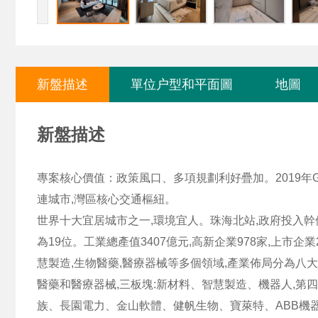
新盤描述
單位户型和平面圖
地圖
新盤描述
專案核心價值：政策風口、多項規劃利好疊加。2019年
連城市,灣區核心交通樞紐。
世界十大宜居城市之一,環境宜人。珠海北站,政府投入幹
為19位。工業總產值3407億元,高新企業978家,上市企
慧製造,生物醫藥,醫療器械等多個領域,產業佈局分為八大
醫藥和醫療器械,三板塊:新材料、智慧製造、機器人,第四
族、長園電力、金山軟體、健帆生物、寶萊特、ABB機