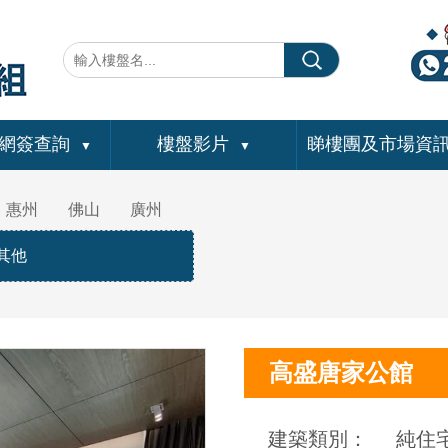
網簽查詢
樓盤影片
睇樓團及市場資
▼
▼
惠州
佛山
廣州
其他
高盛唐家公館
建築類別：
純住