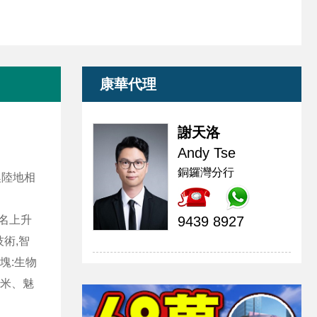
康華代理
謝天洛
Andy Tse
銅鑼灣分行
澳陸地相
排名上升
9439 8927
技術,智
塊:生物
小米、魅