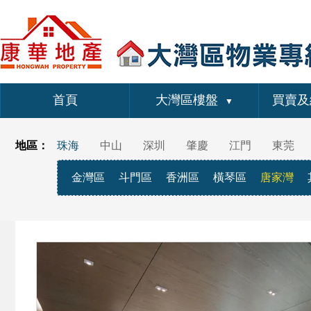
首頁
大灣區樓盤
買賣及
▼
地區：
珠海
中山
深圳
肇慶
江門
東莞
金灣區
斗門區
香洲區
橫琴區
唐家灣