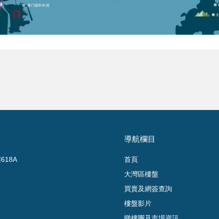
導航欄目
18A
首頁
大灣區樓盤
買賣及網簽查詢
樓盤影片
睇樓團及市場資訊