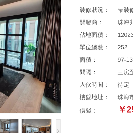
裝修狀況：
帶裝
開發商：
珠海
佔地面積：
120
單位總數：
252
面積：
97-1
間隔：
三房
入伙時間：
待定
樓盤地址：
珠海
￥2
價錢：