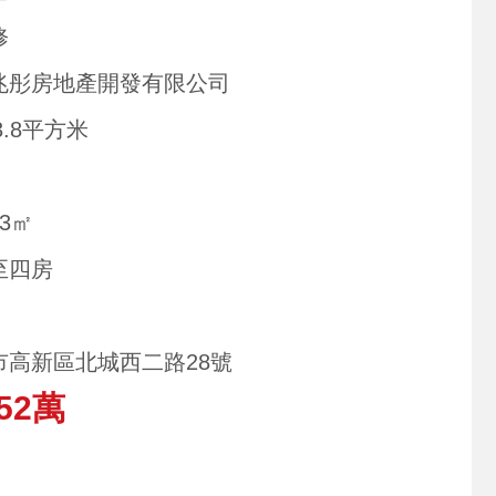
修
兆彤房地產開發有限公司
23.8平方米
33㎡
至四房
市高新區北城西二路28號
52萬