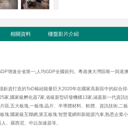
相關資料
樓盤影片介紹
GDP增速全省第一;人均GDP全國前列。粵港澳大灣區唯一與港
億鉅資打造的ToD樞紐能量巨大2020年在國家高新區中的綜合
業25家,國家級孵化器7家,省級新型硏發機構13家,涵蓋新一代資訊
片區,五大板塊,一板塊:晶片、半導體材料、軟體、資訊技術,二板
板塊:國家級互聯網,第五板塊:智慧電網和新能源汽車,熟悉企業
器人、羅西尼、中以加速器等。