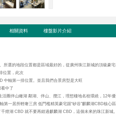
相關資料
樓盤影片介紹
產品、所選的地段位置都是區域最好的，從廣州珠江新城的頂級豪宅
排位置，此次
D 中軸第一排位置。並且我們合景房型是大旺
都看中了
生活圈伴山瞰湖 鄰湖、伴山、攬江，理想棲地名校環繞，12年
軸第一居所輕奢三房 低門檻精英豪宅踞“矽谷”麒麟湖CBD核心區
燈湖 CBD 就不要再錯過麒麟湖 CBD，這個未來的珠江新城