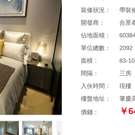
裝修狀況：
帶裝
開發商：
合景
佔地面積：
603
單位總數：
2092
面積：
83-1
間隔：
三房
入伙時間：
現樓
樓盤地址：
肇慶
￥6
價錢：