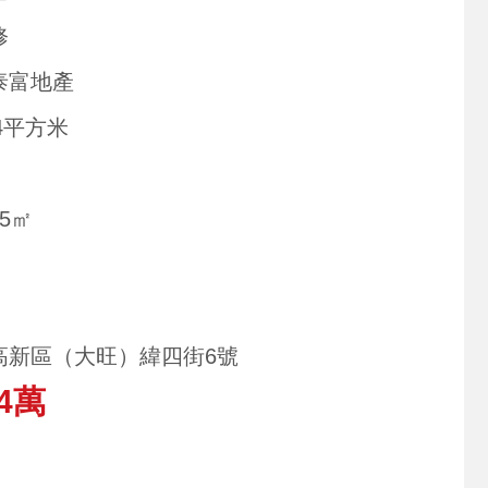
修
泰富地產
84平方米
05㎡
高新區（大旺）緯四街6號
4萬