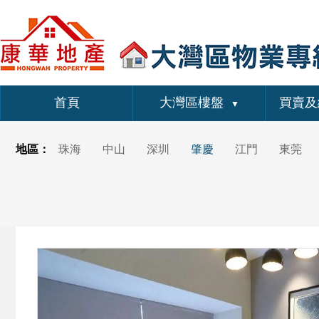
首頁
大灣區樓盤
買賣及
▼
地區：
珠海
中山
深圳
肇慶
江門
東莞