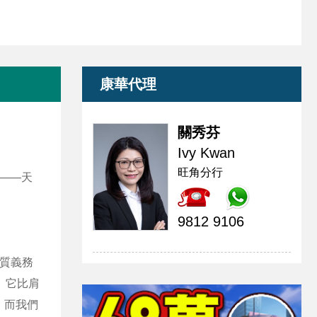
康華代理
關秀芬
Ivy Kwan
旺角分行
——天
9812 9106
優質義務
 它比肩
。而我們