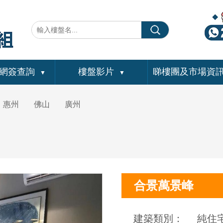
網簽查詢
樓盤影片
睇樓團及市場資
▼
▼
惠州
佛山
廣州
合景萬景峰
建築類別：
純住