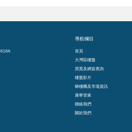
導航欄目
18A
首頁
大灣區樓盤
買賣及網簽查詢
樓盤影片
睇樓團及市場資訊
康華管家
聯絡我們
關於我們