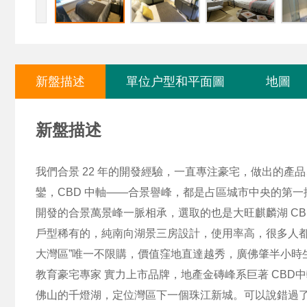
新盤描述
單位户型和平面圖
地圖
新盤描述
我們合景 22 年的開發經驗，一直專注豪宅，做出的
鑾，CBD 中軸——合景譽峰，都是占區城市中央的第一
開發的合景萬景峰一脈相承，選取的也是大旺麒麟湖 CB
戶型稀有的，純南向湖景三房設計，使用率高，很多人
大灣區”唯一不限購，價值窪地直達越秀，廣佛肇半小時
教育豪宅專家 實力上市品牌，地產金磚峰系巨著 CBD中
佛山的千燈湖，定位灣區下一個珠江新城。可以說錯過了千