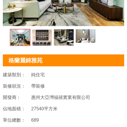
格蘭麗錦雅苑
建築類別：
純住宅
裝修狀況：
帶裝修
開發商：
惠州大亞灣福禧實業有限公司
佔地面積：
27540平方米
單位總數：
689