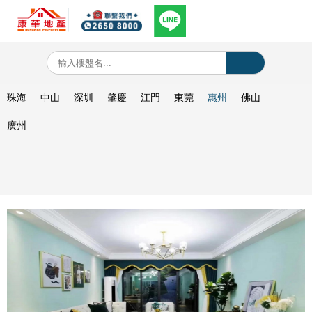
珠海
中山
深圳
肇慶
江門
東莞
惠州
佛山
廣州