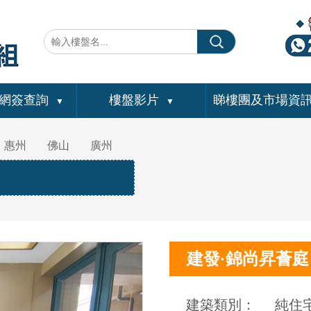
網簽查詢
樓盤影片
睇樓團及市場資
▼
▼
惠州
佛山
廣州
建發·錦尚昇薈庭
建築類別：
純住