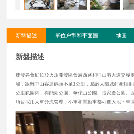
新盤描述
單位户型和平面圖
地圖
新盤描述
建發昇薈庭位於火炬開發區會展西路和中山港大道交界
場，距離中山客運碼頭不足1公里，屬於太陽城商圈輻射
公里範圍內，得能湖公園、華佗山公園、張家邊公園、
項目採用人車分流管理，小車和電動車都可進入地下車庫