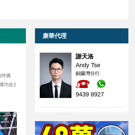
康華代理
謝天洛
Andy Tse
銅鑼灣分行
德仲廣
構均在1
9439 8927