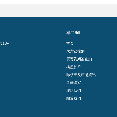
導航欄目
18A
首頁
大灣區樓盤
買賣及網簽查詢
樓盤影片
睇樓團及市場資訊
康華管家
聯絡我們
關於我們