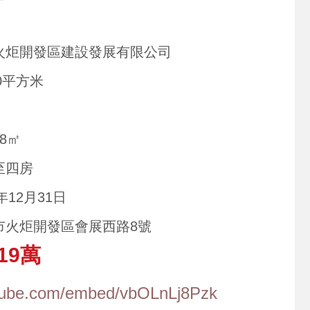
火炬開發區建設發展有限公司
00平方米
38㎡
至四房
2年12月31日
市火炬開發區會展西路8號
19萬
utube.com/embed/vbOLnLj8Pzk