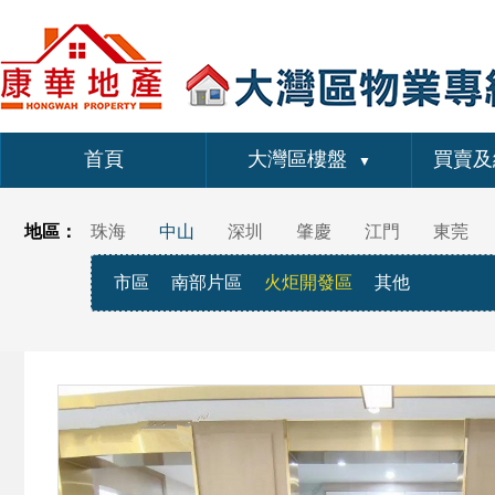
首頁
大灣區樓盤
買賣及
▼
地區：
珠海
中山
深圳
肇慶
江門
東莞
市區
南部片區
火炬開發區
其他