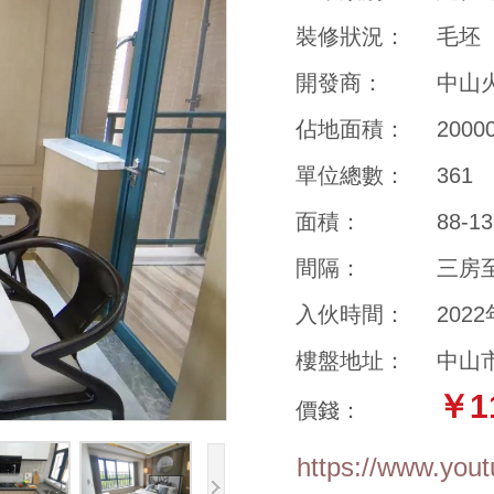
裝修狀況：
毛坯
開發商：
中山
佔地面積：
200
單位總數：
361
面積：
88-1
間隔：
三房
入伙時間：
202
樓盤地址：
中山
￥1
價錢：
https://www.yo