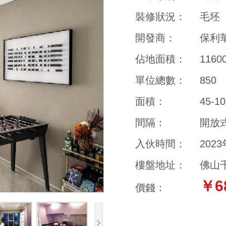
裝修狀況：
毛坯
開發商：
保利
佔地面積：
116
單位總數：
850
面積：
45-1
間隔：
開放
入伙時間：
202
樓盤地址：
佛山
￥6
價錢：