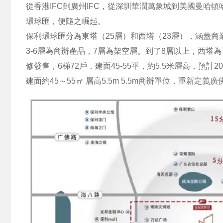
從香港IFC到廣州IFC，從深圳華潤萬象城到美國曼
環球匯，便隨之崛起。
保利環球匯分為東塔（25層）和西塔（23層），涵蓋商業
3-6層為商辦產品，7層為架空層。到了8層以上，西塔
修發售，6梯72戶，建面45-55平，約5.5米層高，預計2
建面約45～55㎡ 層高5.5m 5.5m商辦單位，重新定義