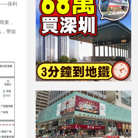
——保利
㎡商業，
品，帶裝