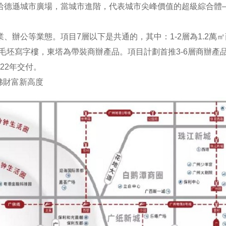
哈頓哈德遜城市廣場，當城市進階，代表城市尖峰價值的超級綜合體
、辦公等業態。項目7層以下是共通的，其中：1-2層為1.2萬
為毛坯寫字樓，東塔為帶裝商辦產品。項目計劃首推3-6層商辦產
022年交付。
廣佛財富新高度