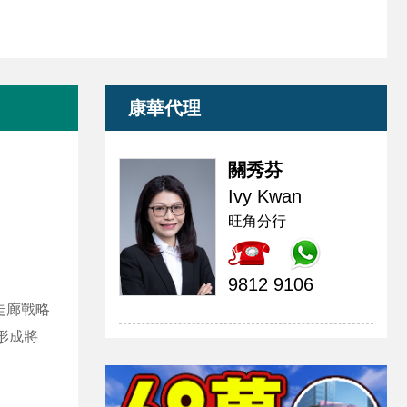
康華代理
關秀芬
Ivy Kwan
旺角分行
9812 9106
走廊戰略
形成將