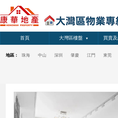
首頁
大灣區樓盤
買賣及
▼
地區：
珠海
中山
深圳
肇慶
江門
東莞