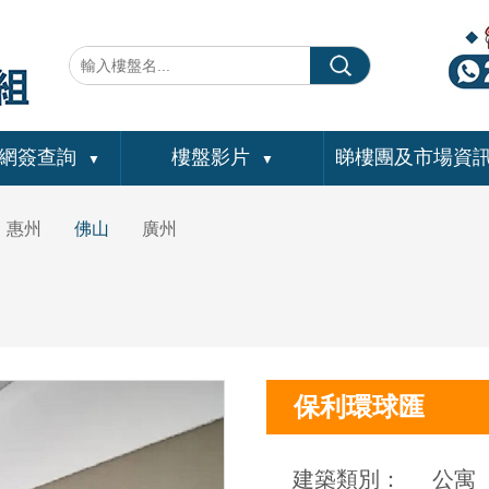
網簽查詢
樓盤影片
睇樓團及市場資
▼
▼
惠州
佛山
廣州
保利環球匯
建築類別：
公寓