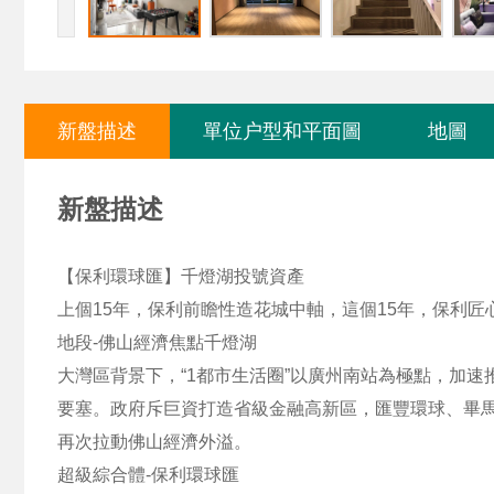
新盤描述
單位户型和平面圖
地圖
新盤描述
【保利環球匯】千燈湖投號資產
上個15年，保利前瞻性造花城中軸，這個15年，保利匠
地段-佛山經濟焦點千燈湖
大灣區背景下，“1都市生活圈”以廣州南站為極點，加
要塞。政府斥巨資打造省級金融高新區，匯豐環球、畢馬
再次拉動佛山經濟外溢。
超級綜合體-保利環球匯