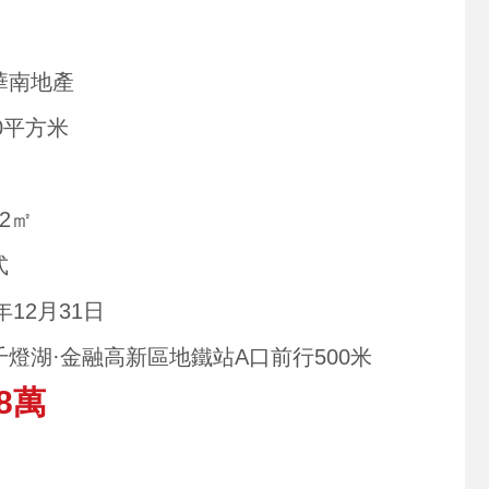
華南地產
00平方米
02㎡
式
3年12月31日
千燈湖·金融高新區地鐵站A口前行500米
8萬