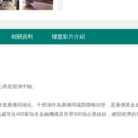
相關資料
樓盤影片介紹
心再造燈湖中軸。
速推進廣佛同城化。千燈湖作為廣佛同城西聯橋頭堡，是廣佛黃金
威等近400家知名金融機構及世界500強企業紛紛，總部經濟的