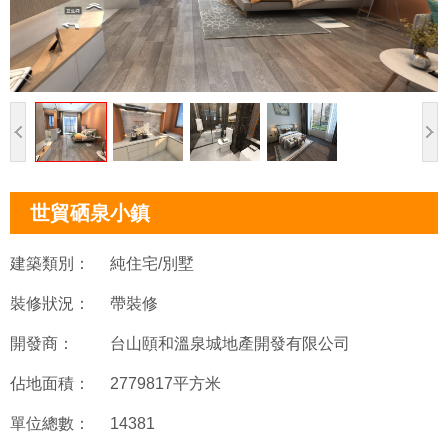
世貿硒泉小鎮
建築類別：
純住宅/別墅
裝修狀況：
帶裝修
開發商：
台山頤和溫泉城地產開發有限公司
佔地面積：
2779817平方米
單位總數：
14381