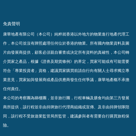
免責聲明
康華地產有限公司（本公司）純粹就香港以外地方的物業進行地產代理工
作，本公司並沒有牌照處理任何位於香港的物業。
所有國內物業資料及圖
片由發展商提供，顧客必須親自審查或決定所有資料的真確
性
，
本公司轉
介買家之產品，根據《證劵及期貨條例》的界定，買家可能或有可能需要
符合「專業投資者」資格，建議買家購買前請自行向有關人士尋求獨立專
業意見，買家如與發展商或產品供應商發生任何爭議，康華地產概不承擔
任何責任。
本公司的考察團為睇樓團，並非旅行團，行程車輛及膳食均由第三方發展
商所提供，該行程並非由持牌旅行代理商組織或宣傳、及非由持牌領隊陪
同，該行程不受旅遊業監管局所監管，建議參與者有需要自行購買旅程保
險。