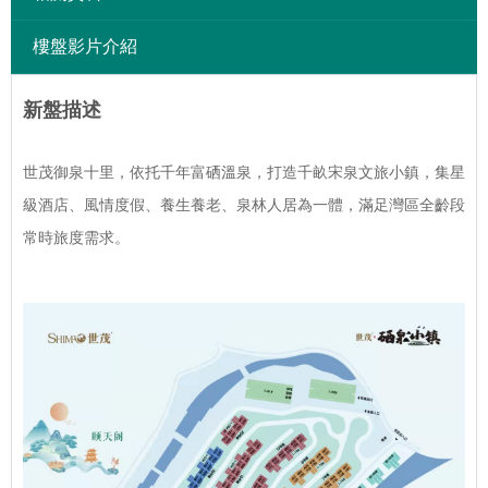
樓盤影片介紹
新盤描述
世茂御泉十里，依托千年富硒溫泉，打造千畝宋泉文旅小鎮，集星
級酒店、風情度假、養生養老、泉林人居為一體，滿足灣區全齡段
常時旅度需求。