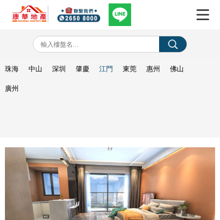
珠海
中山
深圳
肇慶
江門
東莞
惠州
佛山
廣州