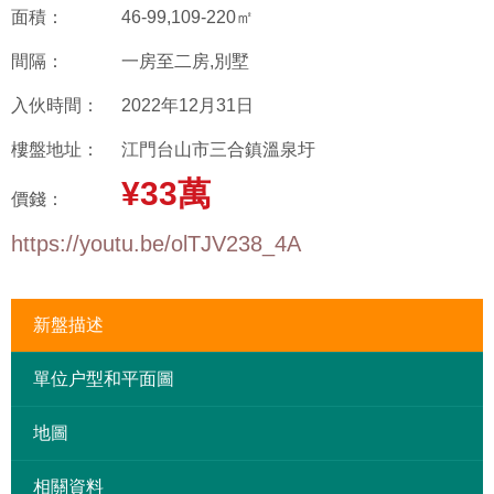
面積：
46-99,109-220㎡
間隔：
一房至二房,別墅
入伙時間：
2022年12月31日
樓盤地址：
江門台山市三合鎮溫泉圩
¥33萬
價錢：
https://youtu.be/olTJV238_4A
新盤描述
單位户型和平面圖
地圖
相關資料