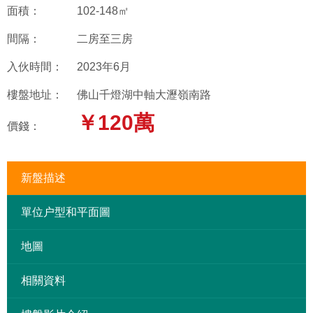
面積：
102-148㎡
間隔：
二房至三房
入伙時間：
2023年6月
樓盤地址：
佛山千燈湖中軸大瀝嶺南路
￥120萬
價錢：
新盤描述
單位户型和平面圖
地圖
相關資料