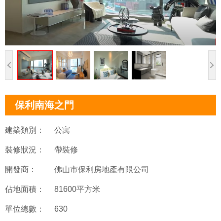
保利南海之門
建築類別：
公寓
裝修狀況：
帶裝修
開發商：
佛山市保利房地產有限公司
佔地面積：
81600平方米
單位總數：
630