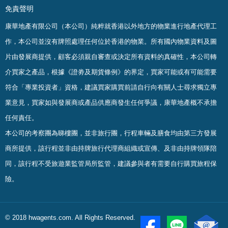
免責聲明
康華地產有限公司（本公司）純粹就香港以外地方的物業進行地產代理工
作，本公司並沒有牌照處理任何位於香港的物業。
所有國內物業資料及圖
片由發展商提供，顧客必須親自審查或決定所有資料的真確
性
，
本公司轉
介買家之產品，根據《證劵及期貨條例》的界定，買家可能或有可能需要
符合「專業投資者」資格，建議買家購買前請自行向有關人士尋求獨立專
業意見，買家如與發展商或產品供應商發生任何爭議，康華地產概不承擔
任何責任。
本公司的考察團為睇樓團，並非旅行團，行程車輛及膳食均由第三方發展
商所提供，該行程並非由持牌旅行代理商組織或宣傳、及非由持牌領隊陪
同，該行程不受旅遊業監管局所監管，建議參與者有需要自行購買旅程保
險。
© 2018 hwagents.com. All Rights Reserved.