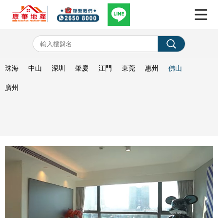
珠海
中山
深圳
肇慶
江門
東莞
惠州
佛山
廣州