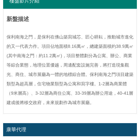
樓盤影片介紹
新盤描述
保利南海之門，是保利在佛山築寫城芯、匠心耕耘，推動城市進化
的又一代表力作。項目佔地面積8.16萬㎡，總建築面積約38.9萬㎡
(其中南海之門：約11.2萬㎡)，項目整體劃分為公寓、辦公、商業
等綜合業態，地理位置優越，周邊配套設施完善，將打造現集觀
光、商住、城市展廳為一體的地標綜合體。保利南海之門項目建築
類型為超高層，住宅物業類型為公寓和寫字樓。1-2層為商業體
（9米層高）、3-32層為商住公寓、33-39層為辦公用途，40-41層
建成後將移交政府，未來規劃作為城市展廳。
康華代理