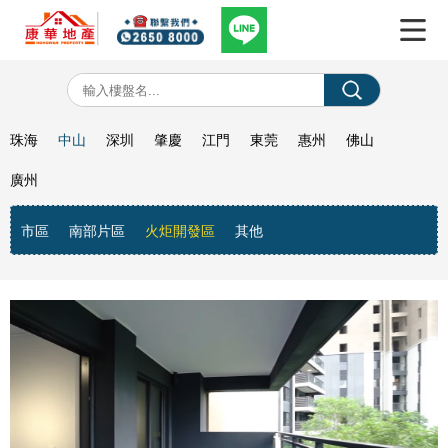
珠海
中山
深圳
肇慶
江門
東莞
惠州
佛山
廣州
市區
南部片區
火炬開發區
其他