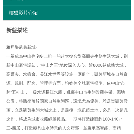
樓盤影片介紹
新盤描述
雅居樂凱茵新城-
一舉成為中山住宅史上唯一的超大復合型高爾夫生態生活大城，刷
新中山豪宅認知，“中山之王”地位深入人心。近8000畝成熟大城，
高爾夫、水療會、長江水世界等設施一應俱全，凱茵新城在自然資
源、規劃、配套、管理等方面，均媲美全球豪宅標準。依中山“市
肺”五桂山，一級水源長江水庫，毗鄰中山市生態景觀林帶、濕地
公園，整體坐落於國家自然生態區，環境尤為優美。雅居樂凱茵雲
頂，立足凱茵生態大城之上，是最後一塊凱茵土地，必是一次超凡
之作，將成為城市收藏絕版孤品。一期將打造建面約100-140㎡
三-四居，打造極具山水詩意的人文府邸，並秉承高智能、高精