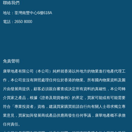
聯絡我們
地址：荃灣南豐中心6樓618A
電話：2650 8000
免責聲明
康華地產有限公司（本公司）純粹就香港以外地方的物業進行地產代理工
作，本公司並沒有牌照處理任何位於香港的物業。
所有國內物業資料及圖
片由發展商提供，顧客必須親自審查或決定所有資料的真確
性
，
本公司轉
介買家之產品，根據《證劵及期貨條例》的界定，買家可能或有可能需要
符合「專業投資者」資格，建議買家購買前請自行向有關人士尋求獨立專
業意見，買家如與發展商或產品供應商發生任何爭議，康華地產概不承擔
任何責任。