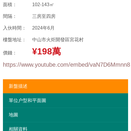
面積：
102-143㎡
間隔：
三房至四房
入伙時間：
2024年6月
樓盤地址：
中山市火炬開發區宮花村
¥198萬
價錢：
https://www.youtube.com/embed/vaN7D6Mmnn8
新盤描述
單位户型和平面圖
地圖
相關資料