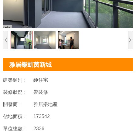
雅居樂凱茵新城
建築類別：
純住宅
裝修狀況：
帶裝修
開發商：
雅居樂地產
佔地面積：
173542
單位總數：
2336