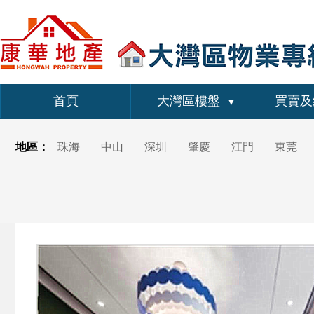
首頁
大灣區樓盤
買賣及
▼
地區：
珠海
中山
深圳
肇慶
江門
東莞