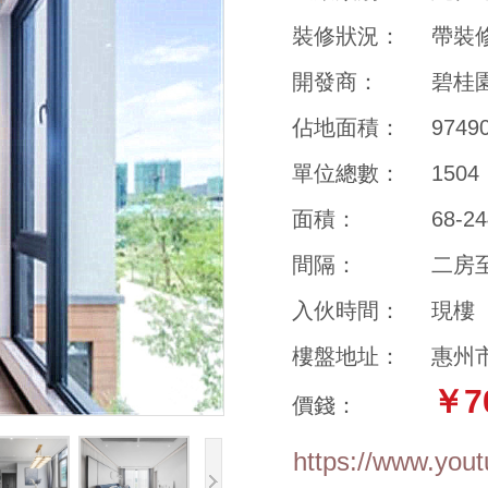
裝修狀況：
帶裝
開發商：
碧桂
佔地面積：
974
單位總數：
1504
面積：
68-2
間隔：
二房
入伙時間：
現樓
樓盤地址：
惠州
￥7
價錢：
https://www.yo