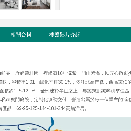
相關資料
樓盤影片介紹
組團，歷經碧桂園十裡銀灘10年沉澱，開山鑒海，以匠心敬獻
畝，容積率1.01，綠化率達30.1%，依託北高南低，西高東低
面積約115-121㎡，全部建於半山之上，專案規劃純粹別墅住區
私家獨門庭院，定制化臻裝交付，營造出屬於每一個業主的“全能
-95-125-144-181-244高層洋房。