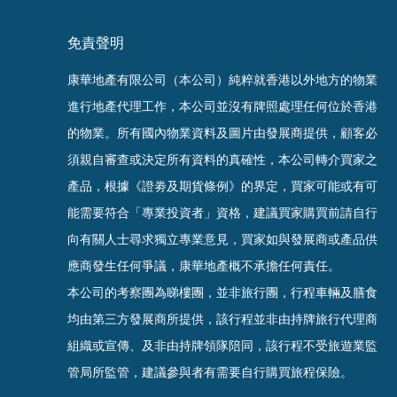
免責聲明
康華地產有限公司（本公司）純粹就香港以外地方的物業
進行地產代理工作，本公司並沒有牌照處理任何位於香港
的物業。
所有國內物業資料及圖片由發展商提供，顧客必
須親自審查或決定所有資料的真確
性
，
本公司轉介買家之
產品，根據《證劵及期貨條例》的界定，買家可能或有可
能需要符合「專業投資者」資格，建議買家購買前請自行
向有關人士尋求獨立專業意見，買家如與發展商或產品供
應商發生任何爭議，康華地產概不承擔任何責任。
本公司的考察團為睇樓團，並非旅行團，行程車輛及膳食
均由第三方發展商所提供，該行程並非由持牌旅行代理商
組織或宣傳、及非由持牌領隊陪同，該行程不受旅遊業監
管局所監管，建議參與者有需要自行購買旅程保
險。