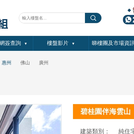
網簽查詢
樓盤影片
睇樓團及市場資
▼
▼
惠州
佛山
廣州
碧桂園伴海雲山
建築類別：
純住