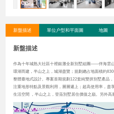
新盤描述
單位户型和平面圖
地圖
新盤描述
作為十年城熟大社區十裡銀灘全新別墅組團——伴海雲山
環湖而建，半山之上，城湖盡覽；規劃總占地面積約8300
整體臺地式設計。專案首期規劃122套純雙拼別墅產品，
注重地形特點及景觀利用，層層遞上；超高使用率，盡享
生活空間 ，半山之上，登蒞別墅居住價值之巔。另外高層產品：69