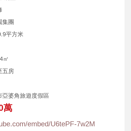
修
園集團
90.9平方米
44㎡
至五房
市亞婆角旅遊度假區
0萬
utube.com/embed/U6tePF-7w2M