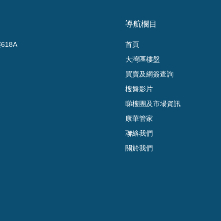
導航欄目
18A
首頁
大灣區樓盤
買賣及網簽查詢
樓盤影片
睇樓團及市場資訊
康華管家
聯絡我們
關於我們