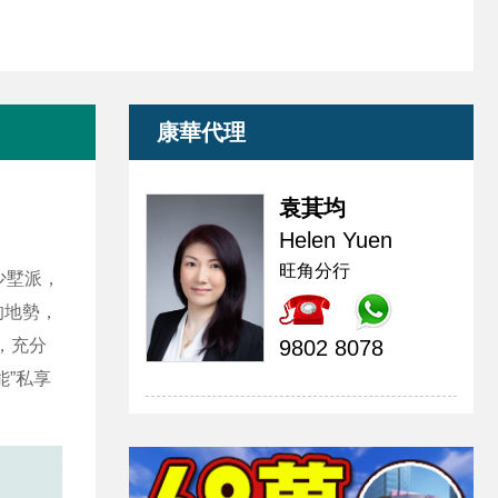
康華代理
袁萁均
Helen Yuen
旺角分行
少墅派，
的地勢，
，充分
9802 8078
”私享