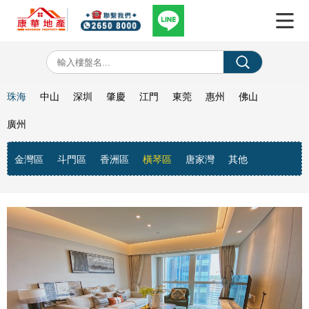
珠海
中山
深圳
肇慶
江門
東莞
惠州
佛山
廣州
金灣區
斗門區
香洲區
橫琴區
唐家灣
其他