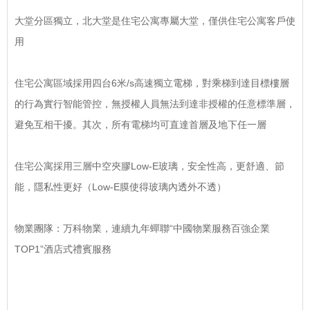
大堂分區獨立，北大堂是住宅公寓專屬大堂，僅供住宅公寓客戶使
用
住宅公寓區域採用四台6米/s高速獨立電梯，對乘梯到達目標樓層
的行為實行智能管控，無授權人員無法到達非授權的任意標準層，
避免互相干擾。其次，所有電梯均可直達首層及地下任一層
住宅公寓採用三層中空夾膠Low-E玻璃，安全性高，更舒適、節
能，隱私性更好（Low-E膜使得玻璃內透外不透）
物業團隊：万科物業，連續九年蟬聯“中國物業服務百強企業
TOP1”酒店式禮賓服務