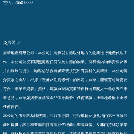
電話：2650 8000
免責聲明
康華地產有限公司（本公司）純粹就香港以外地方的物業進行地產代理工
作，本公司並沒有牌照處理任何位於香港的物業。
所有國內物業資料及圖
片由發展商提供，顧客必須親自審查或決定所有資料的真確
性
，
本公司轉
介買家之產品，根據《證劵及期貨條例》的界定，買家可能或有可能需要
符合「專業投資者」資格，建議買家購買前請自行向有關人士尋求獨立專
業意見，買家如與發展商或產品供應商發生任何爭議，康華地產概不承擔
任何責任。
本公司的考察團為睇樓團，並非旅行團，行程車輛及膳食均由第三方發展
商所提供，該行程並非由持牌旅行代理商組織或宣傳、及非由持牌領隊陪
同，該行程不受旅遊業監管局所監管，建議參與者有需要自行購買旅程保