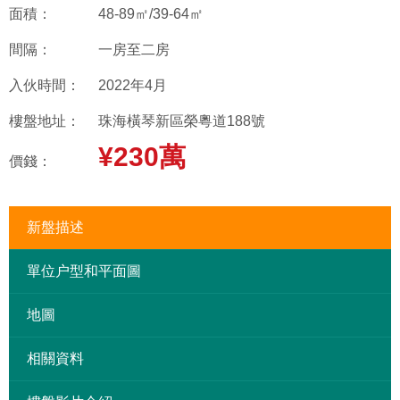
面積：
48-89㎡/39-64㎡
間隔：
一房至二房
入伙時間：
2022年4月
樓盤地址：
珠海橫琴新區榮粵道188號
¥230萬
價錢：
新盤描述
單位户型和平面圖
地圖
相關資料