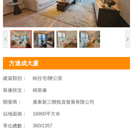
方達成大廈
建築類別：
純住宅/辦公室
裝修狀況：
精装修
開發商：
廣東新三聯投資發展有限公司
佔地面積：
16900平方米
單位總數：
360/1357