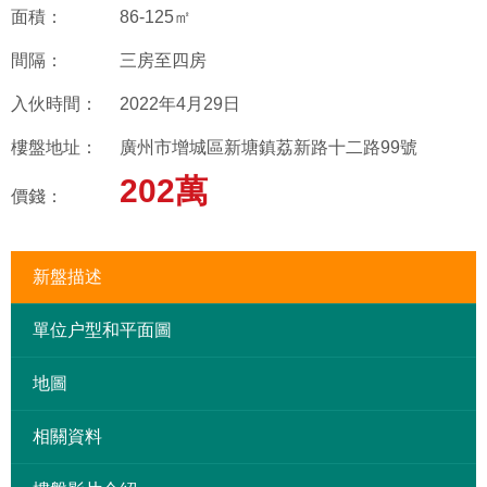
面積：
86-125㎡
間隔：
三房至四房
入伙時間：
2022年4月29日
樓盤地址：
廣州市增城區新塘鎮荔新路十二路99號
202萬
價錢：
新盤描述
單位户型和平面圖
地圖
相關資料