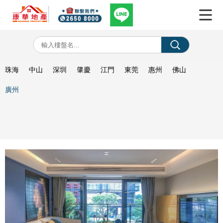
珠海
中山
深圳
肇慶
江門
東莞
惠州
佛山
廣州