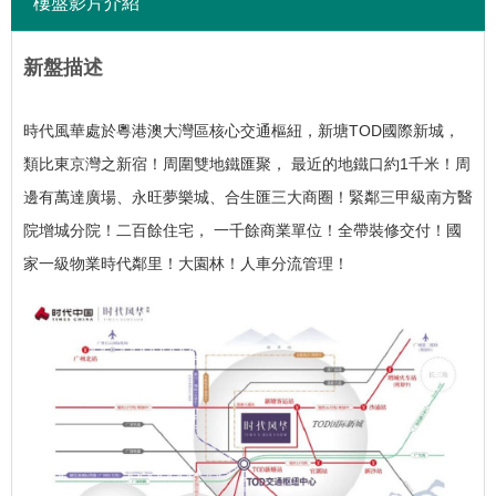
樓盤影片介紹
新盤描述
時代風華處於粵港澳大灣區核心交通樞紐，新塘TOD國際新城，
類比東京灣之新宿！
周圍雙地鐵匯聚， 最近的地鐵口約1千米！
周
邊有萬達廣場、永旺夢樂城、合生匯三大商圈！
緊鄰三甲級南方醫
院增城分院！
二百餘住宅， 一千餘商業單位！
全帶裝修交付！
國
家一級物業時代鄰里！
大園林！
人車分流管理！