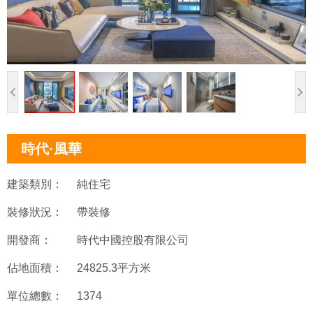
時代·風華
建築類別：
純住宅
裝修狀況：
帶裝修
開發商：
時代中國控股有限公司
佔地面積：
24825.3平方米
單位總數：
1374