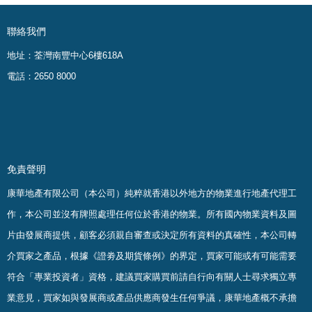
聯絡我們
地址：荃灣南豐中心6樓618A
電話：2650 8000
免責聲明
康華地產有限公司（本公司）純粹就香港以外地方的物業進行地產代理工
作，本公司並沒有牌照處理任何位於香港的物業。
所有國內物業資料及圖
片由發展商提供，顧客必須親自審查或決定所有資料的真確
性
，
本公司轉
介買家之產品，根據《證劵及期貨條例》的界定，買家可能或有可能需要
符合「專業投資者」資格，建議買家購買前請自行向有關人士尋求獨立專
業意見，買家如與發展商或產品供應商發生任何爭議，康華地產概不承擔