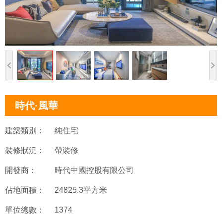
時代·風華
建築類別：
純住宅
裝修狀況：
帶裝修
開發商：
時代中國控股有限公司
佔地面積：
24825.3平方米
單位總數：
1374