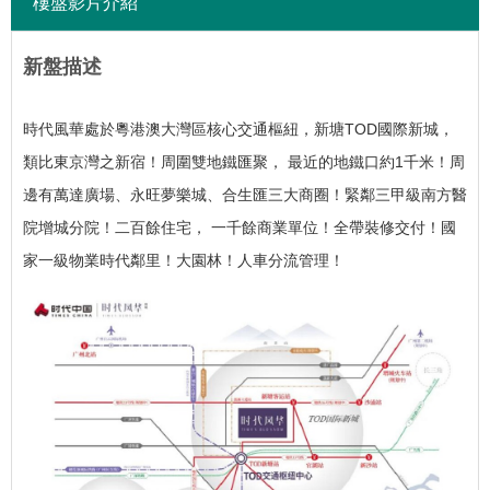
樓盤影片介紹
新盤描述
時代風華處於粵港澳大灣區核心交通樞紐，新塘TOD國際新城，
類比東京灣之新宿！
周圍雙地鐵匯聚， 最近的地鐵口約1千米！
周
邊有萬達廣場、永旺夢樂城、合生匯三大商圈！
緊鄰三甲級南方醫
院增城分院！
二百餘住宅， 一千餘商業單位！
全帶裝修交付！
國
家一級物業時代鄰里！
大園林！
人車分流管理！