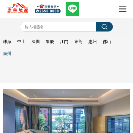
珠海
中山
深圳
肇慶
江門
東莞
惠州
佛山
廣州