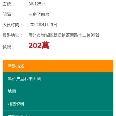
面積：
86-125㎡
間隔：
三房至四房
入伙時間：
2022年4月29日
樓盤地址：
廣州市增城區新塘鎮荔新路十二路99號
202萬
價錢：
新盤描述
單位户型和平面圖
地圖
相關資料