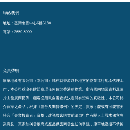
聯絡我們
地址：荃灣南豐中心6樓618A
電話：2650 8000
免責聲明
康華地產有限公司（本公司）純粹就香港以外地方的物業進行地產代理工
作，本公司並沒有牌照處理任何位於香港的物業。
所有國內物業資料及圖
片由發展商提供，顧客必須親自審查或決定所有資料的真確
性
，
本公司轉
介買家之產品，根據《證劵及期貨條例》的界定，買家可能或有可能需要
符合「專業投資者」資格，建議買家購買前請自行向有關人士尋求獨立專
業意見，買家如與發展商或產品供應商發生任何爭議，康華地產概不承擔