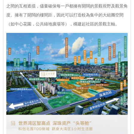
之間的互相遮擋，儘量確保每一戶都擁有開闊的景觀視野及觀景角
度。擁有了開闊的樓間距，因此可以打造較為集中的大組團空間
（如中心花園，公共綠地廣場等），構建起社區的景觀主軸。