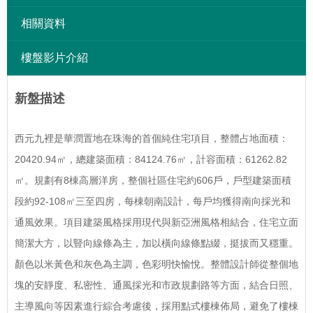
相關資料
樓盤影片介紹
新盤描述
西元九裡是華潤置地在珠海的首個純住宅項目，整體占地面積：
20420.94㎡，總建築面積：84124.76㎡，計容面積：61262.82
㎡。規劃有8棟高層洋房，整個社區住宅約606戶，戶型建築面積
段約92-108㎡三至四房，每棟朝南設計，每戶均獲得南向採光和
通風效果。項目建築風格採用現代與新亞洲風格相結合，住宅立面
簡潔大方，以豎向線條為主，加以橫向線條點綴，挺拔而又穩重。
顏色以米黃色和灰色為主調，色彩明快愉悅。整體設計師從整個地
塊的安靜度、私密性、通風採光和市政規劃路等方面，結合日照、
主導風向等因素進行綜合考慮後，採用點式樓棟佈局，避免了樓棟