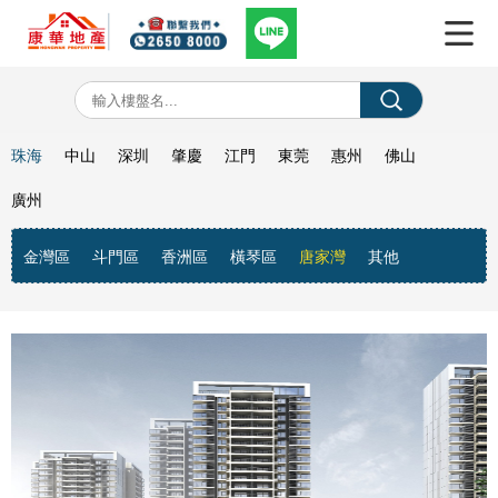
珠海
中山
深圳
肇慶
江門
東莞
惠州
佛山
廣州
金灣區
斗門區
香洲區
橫琴區
唐家灣
其他