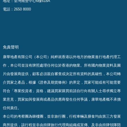
地址：荃灣南豐中心6樓618A
電話：2650 8000
免責聲明
康華地產有限公司（本公司）純粹就香港以外地方的物業進行地產代理工
作，本公司並沒有牌照處理任何位於香港的物業。
所有國內物業資料及圖
片由發展商提供，顧客必須親自審查或決定所有資料的真確
性
，
本公司轉
介買家之產品，根據《證劵及期貨條例》的界定，買家可能或有可能需要
符合「專業投資者」資格，建議買家購買前請自行向有關人士尋求獨立專
業意見，買家如與發展商或產品供應商發生任何爭議，康華地產概不承擔
任何責任。
本公司的考察團為睇樓團，並非旅行團，行程車輛及膳食均由第三方發展
商所提供，該行程並非由持牌旅行代理商組織或宣傳、及非由持牌領隊陪