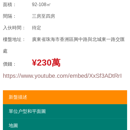
面積：
92-108㎡
間隔：
三房至四房
入伙時間：
待定
樓盤地址：
廣東省珠海市香洲區興中路與北城東一路交匯
處
¥230萬
價錢：
https://www.youtube.com/embed/XxSf3ADtRrI
新盤描述
單位户型和平面圖
地圖