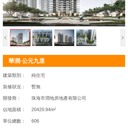
華潤·公元九里
建築類別：
純住宅
裝修狀況：
暫無
開發商：
珠海市潤地房地產有限公司
佔地面積：
20420.94m²
單位總數：
606