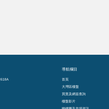
導航欄目
18A
首頁
大灣區樓盤
買賣及網簽查詢
樓盤影片
睇樓團及市場資訊