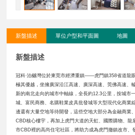
新盤描述
單位户型和平面圖
地圖
新盤描述
冠科·泊樾灣位於東莞市經濟重鎮——虎門鎮358省道龍
極其優越，坐擁廣深沿江高速、廣深高速、莞佛高速、
新的南北走向的城市中軸線，全長約12.3公里，按城
城、富民商務、名購鞋業皮具批發城等大型現代化商業
邊還有大量空地等待開發，這些空地大部分為金融商業
CBD核心樓宇，再加上虎門大道的天虹、國際購物、龍
市CBD裡的高尚住宅社區，將助力成為虎門撤鎮改市、