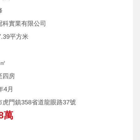
修
冠科實業有限公司
7.39平方米
5㎡
至四房
9年4月
市虎門鎮358省道龍眼路37號
8萬