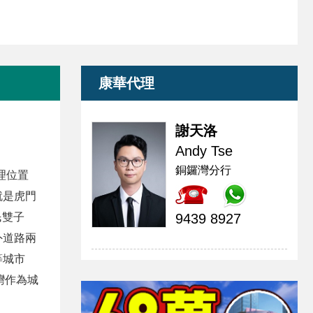
康華代理
謝天洛
Andy Tse
銅鑼灣分行
理位置
就是虎門
民雙子
9439 8927
外道路兩
等城市
灣作為城