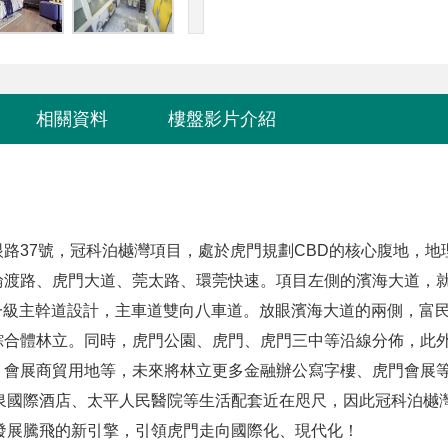
相關資料
樓盤影片介紹
眼路37號，冠科泊樾灣項目，處於虎門規劃CBD的核心腹地，地
輪渡路、虎門大道、莞太路、環莞快速。
項目左側的濱海大道，
市一級主幹道設計，主車道雙向八車道。
放眼濱海大道的兩側，富
綜合體林立。
同時，虎門公園、虎門、虎門三中等沿線分佈，此
、會展商貿用地等，未來將林立更多金融辦公寫字樓、虎門會展
泉國際酒店、太平人民醫院等生活配套近在咫尺，因此冠科泊樾
發展騰飛的新引擎，引領虎門走向國際化、現代化！