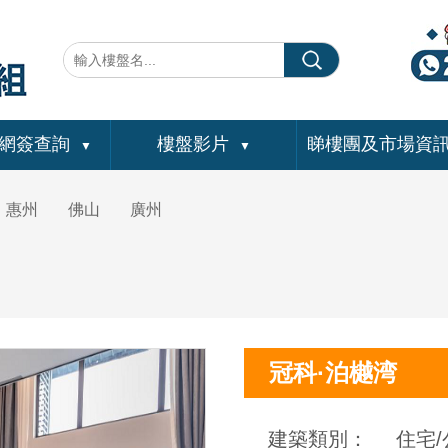
網簽查詢
樓盤影片
睇樓團及市場資
▼
▼
惠州
佛山
廣州
冠科·泊樾湾
建築類別：
住宅/