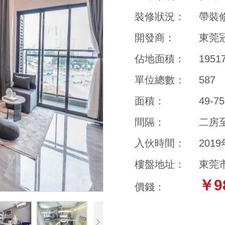
裝修狀況：
帶裝
開發商：
東莞
佔地面積：
1951
單位總數：
587
面積：
49-7
間隔：
二房
入伙時間：
201
樓盤地址：
東莞
￥9
價錢：