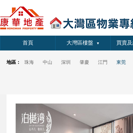
首頁
大灣區樓盤
買賣及
▼
地區：
珠海
中山
深圳
肇慶
江門
東莞