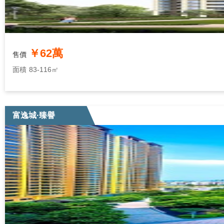
￥62萬
售價
面積
83-116㎡
富逸城·臻譽