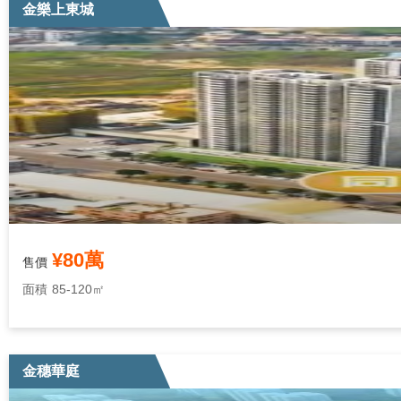
金樂上東城
¥80萬
售價
面積
85-120㎡
金穗華庭