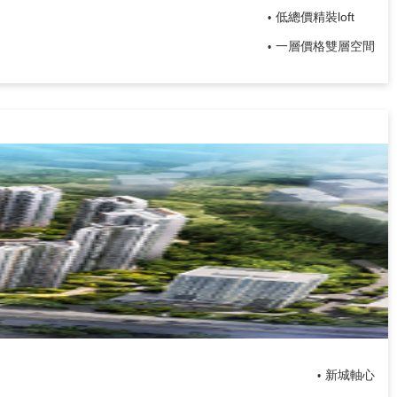
低總價精裝loft
•
一層價格雙層空間
•
新城軸心
•