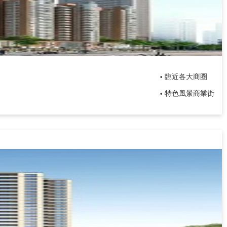
臨近各大商圈
•
特色風景商業街
•