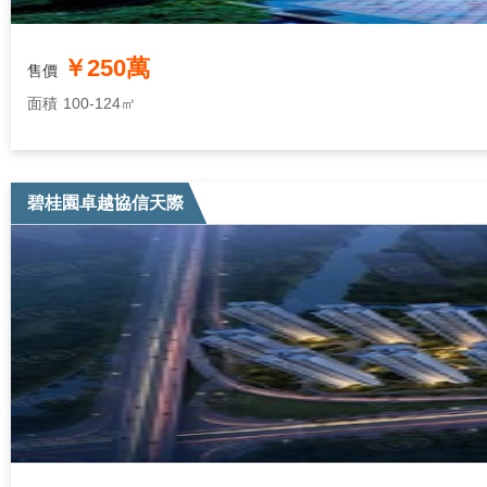
￥250萬
售價
面積
100-124㎡
碧桂園卓越協信天際