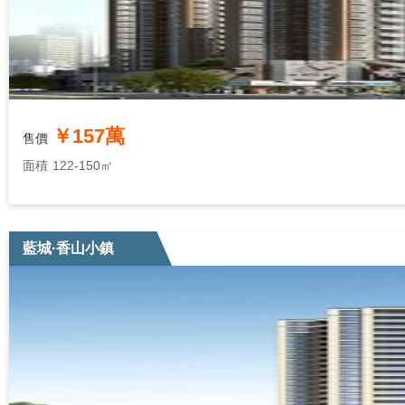
￥157萬
售價
面積
122-150㎡
藍城·香山小鎮