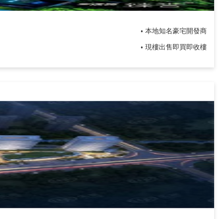
本地知名豪宅開發商
•
現樓出售即買即收樓
•