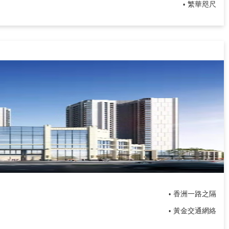
繁華咫尺
•
香洲一路之隔
•
​黃金交通網絡
•