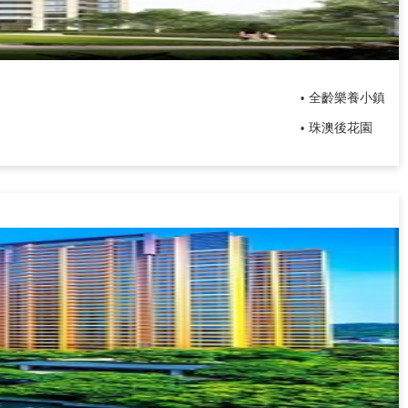
全齡樂養小鎮
•
珠澳後花園
•