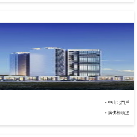
中山北門戶
•
廣佛橋頭堡
•