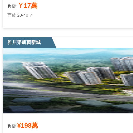
￥17萬
售價
面積
20-40㎡
雅居樂凱茵新城
¥198萬
售價