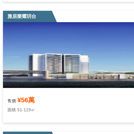
雅居樂耀玥台
¥56萬
售價
面積
51-119㎡