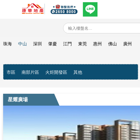
珠海
中山
深圳
肇慶
江門
東莞
惠州
佛山
廣州
市區
南部片區
火炬開發區
其他
星耀廣場