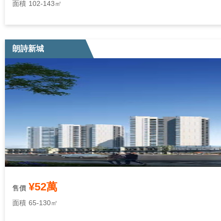
面積
102-143㎡
朗詩新城
¥52萬
售價
面積
65-130㎡