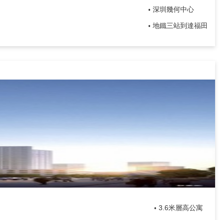
深圳幾何中心
•
地鐵三站到達福田
•
3.6米層高公寓
•