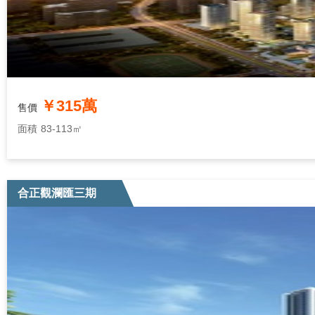
￥315萬
售價
面積
83-113㎡
合正觀瀾匯三期