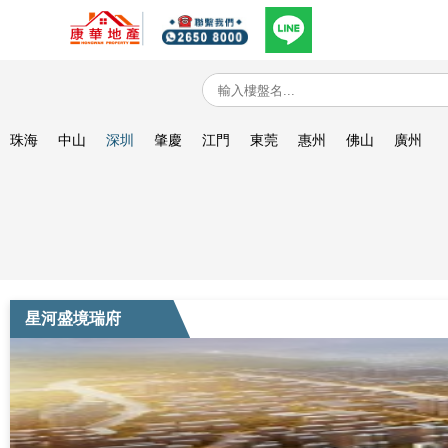
珠海
中山
深圳
肇慶
江門
東莞
惠州
佛山
廣州
星河盛境瑞府