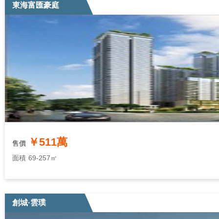
東海富匯豪庭
￥511萬
售價
面積
69-257㎡
創城·雲璞