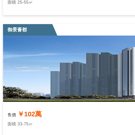
面積
25-55㎡
御景薈都
￥102萬
售價
面積
33-75㎡