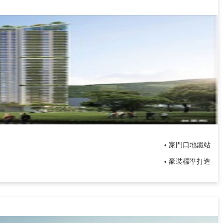
家門口地鐵站
•
豪裝標準打造
•