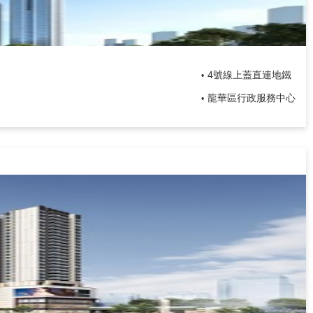
4號線上蓋直連地鐵
•
龍華區行政服務中心
•