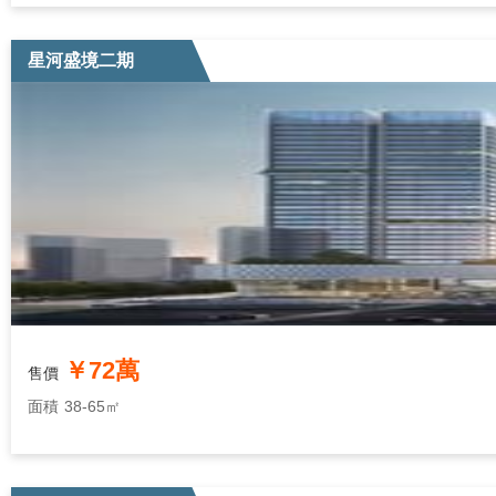
星河盛境二期
￥72萬
售價
面積
38-65㎡