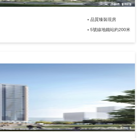
品質臻裝現房
•
5號線地鐵站約200米
•