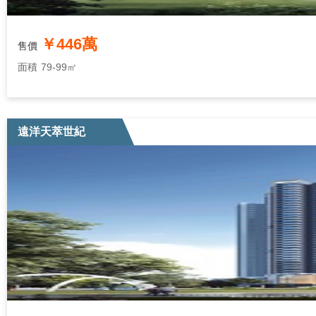
￥446萬
售價
面積
79-99㎡
遠洋天萃世紀