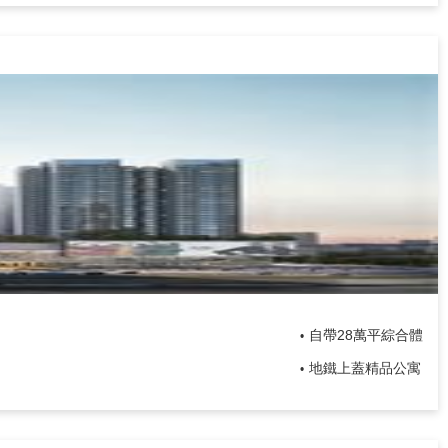
自帶28萬平綜合體
•
地鐵上蓋精品公寓
•