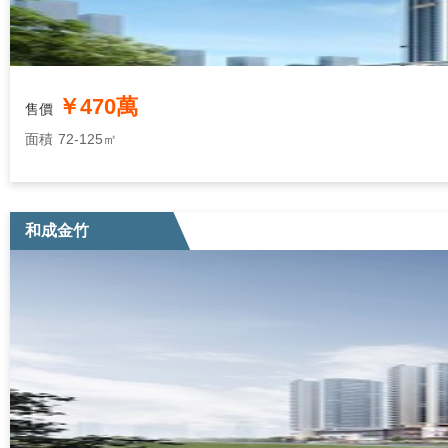
￥470萬
售價
面積
72-125㎡
和成金竹