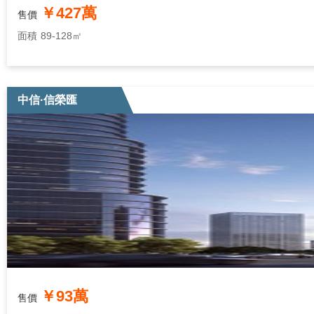
￥427萬
售價
面積
89-128㎡
中信·信榮匯
￥93萬
售價