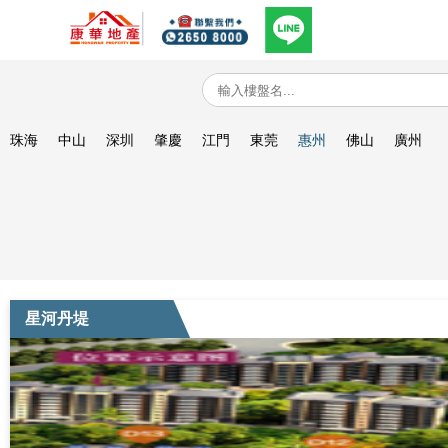
珠海
中山
深圳
肇慶
江門
東莞
惠州
佛山
廣州
星河丹堤