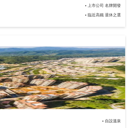
上市公司 名牌開發
•
臨近高鐵 退休之選
•
自設溫泉
•