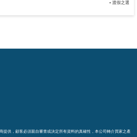
渡假之選
•
商提供，顧客必須親自審查或決定所有資料的真確
性
，
本公司轉介買家之產