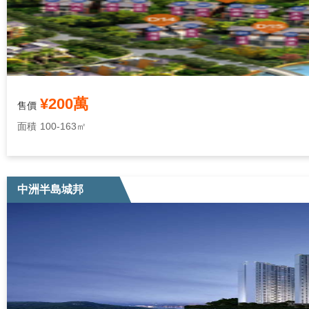
¥200萬
售價
面積
100-163㎡
中洲半島城邦