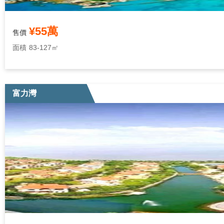
¥55萬
售價
面積
83-127㎡
富力灣