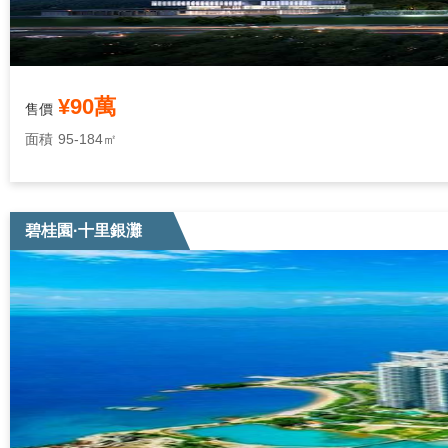
¥90萬
售價
面積
95-184㎡
碧桂園·十里銀灘