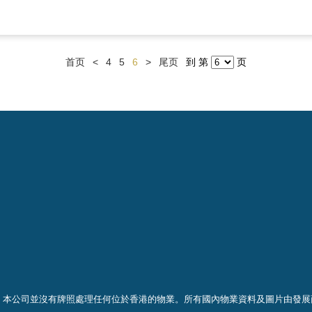
首页
<
4
5
6
>
尾页
到 第
页
，本公司並沒有牌照處理任何位於香港的物業。
所有國內物業資料及圖片由發展