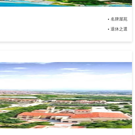
名牌屋苑
•
退休之選
•