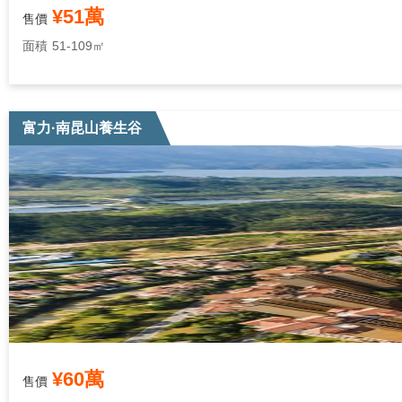
¥51萬
售價
面積
51-109㎡
富力·南昆山養生谷
¥60萬
售價