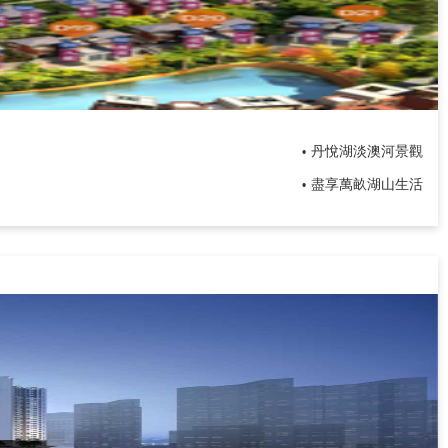
丹悅湖淡澳河景觀
•
盡享萬畝湖山生活
•