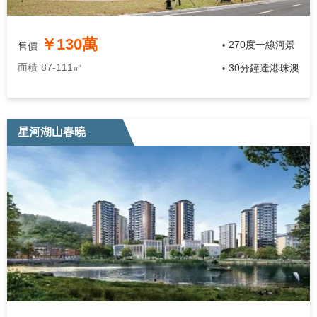
￥130萬
270度一線河景
售價
•
面積
87-111㎡
30分鐘達港珠澳
•
星河湖山春曉