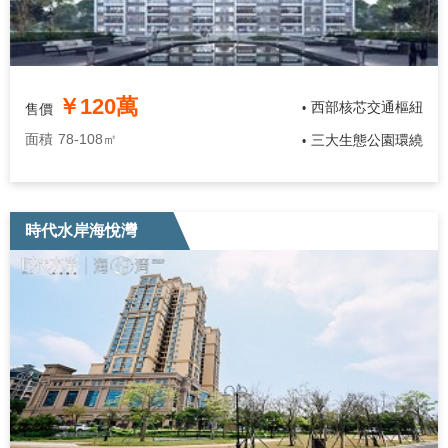
￥120萬
西部核芯交通樞紐
售價
•
面積
78-108㎡
三大生態公園環繞
•
時代水岸海悅灣