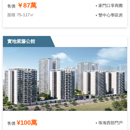
￥87萬
家門口享商圈
售價
•
面積
75-117㎡
雙中心學區房
•
實地紫藤公館
¥100萬
珠海西部門戶
售價
•