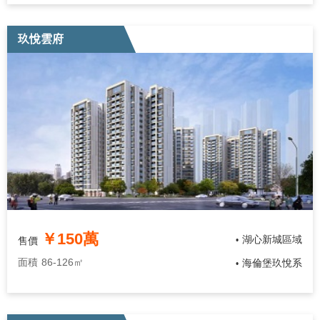
玖悅雲府
￥150萬
湖心新城區域
售價
•
面積
86-126㎡
海倫堡玖悅系
•