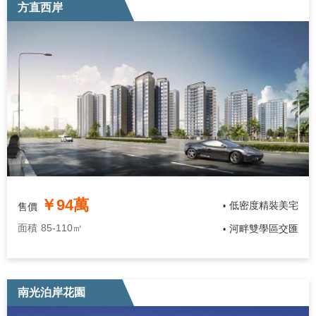
方直西岸
￥94萬
低密度精裝美宅
售價
•
面積
85-110㎡
河畔雙學區交匯
•
南光泊岸花園