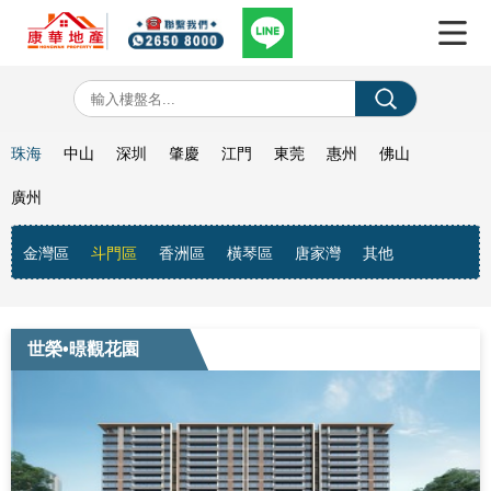
珠海
中山
深圳
肇慶
江門
東莞
惠州
佛山
廣州
金灣區
斗門區
香洲區
橫琴區
唐家灣
其他
世榮•暻觀花園