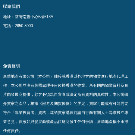
聯絡我們
地址：荃灣南豐中心6樓618A
電話：2650 8000
免責聲明
康華地產有限公司（本公司）純粹就香港以外地方的物業進行地產代理工
作，本公司並沒有牌照處理任何位於香港的物業。
所有國內物業資料及圖
片由發展商提供，顧客必須親自審查或決定所有資料的真確
性
，
本公司轉
介買家之產品，根據《證劵及期貨條例》的界定，買家可能或有可能需要
符合「專業投資者」資格，建議買家購買前請自行向有關人士尋求獨立專
業意見，買家如與發展商或產品供應商發生任何爭議，康華地產概不承擔
任何責任。