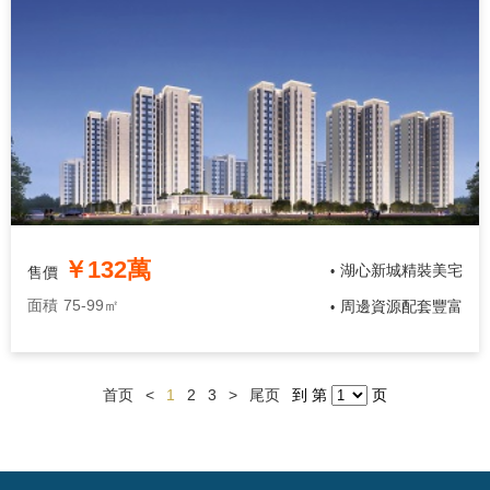
￥132萬
湖心新城精裝美宅
售價
•
面積
75-99㎡
周邊資源配套豐富
•
首页
<
1
2
3
>
尾页
到 第
页