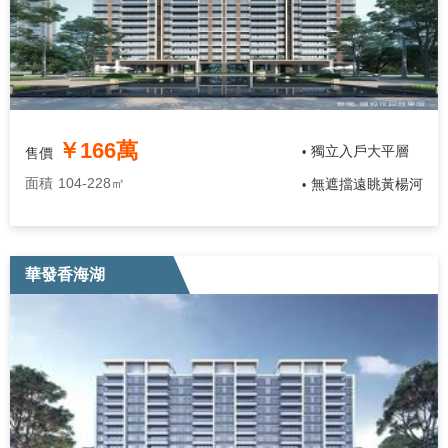
￥166萬
獨立入戶大平層
售價
•
面積
104-228㎡
無遮擋遠眺黃楊河
•
華發香海湖