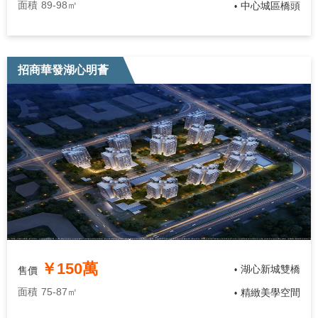
面積
89-98㎡
中心城區橋頭
•
招商華發湖心明薈
￥150萬
湖心新城雙橋
售價
•
面積
75-87㎡
精緻美學空間
•