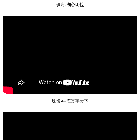
珠海-湖心明悅
珠海-中海寰宇天下