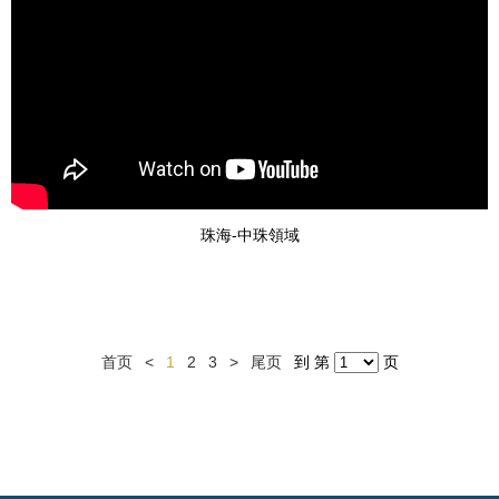
珠海-中珠領域
首页
<
1
2
3
>
尾页
到 第
页