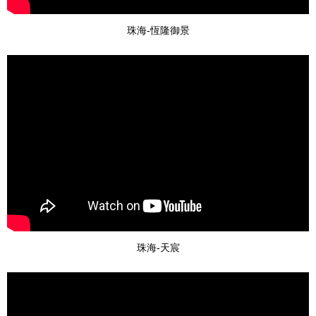
珠海-恆隆御景
珠海-天宸