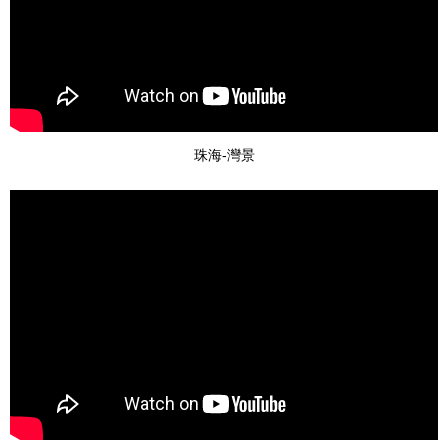
珠海-灣景