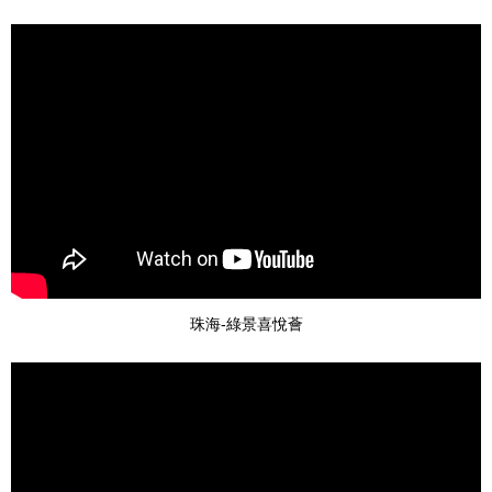
珠海-綠景喜悅薈