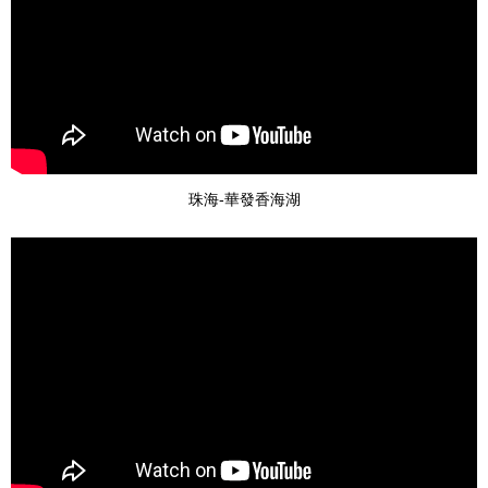
珠海-華發香海湖