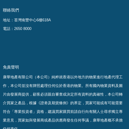
聯絡我們
地址：荃灣南豐中心6樓618A
電話：2650 8000
免責聲明
康華地產有限公司（本公司）純粹就香港以外地方的物業進行地產代理工
作，本公司並沒有牌照處理任何位於香港的物業。
所有國內物業資料及圖
片由發展商提供，顧客必須親自審查或決定所有資料的真確
性
，
本公司轉
介買家之產品，根據《證劵及期貨條例》的界定，買家可能或有可能需要
符合「專業投資者」資格，建議買家購買前請自行向有關人士尋求獨立專
業意見，買家如與發展商或產品供應商發生任何爭議，康華地產概不承擔
任何責任。