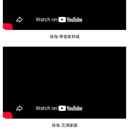
珠海-華發家和城
珠海-五洲家園