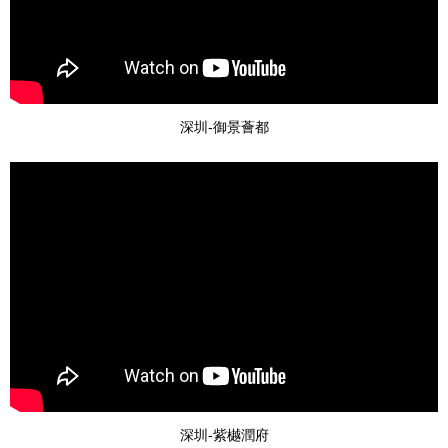
深圳-御景薈都
深圳-紫樾潤府