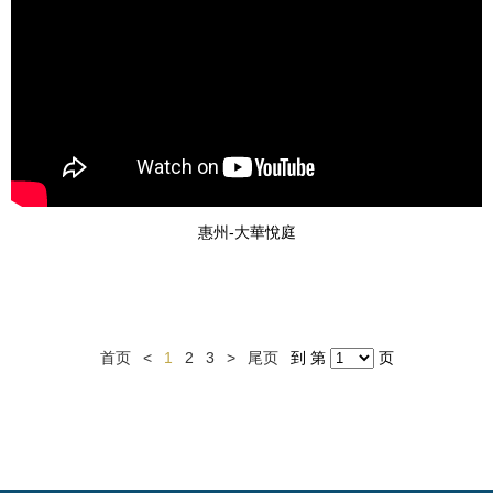
惠州-大華悅庭
首页
<
1
2
3
>
尾页
到 第
页