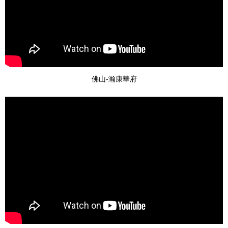
佛山-瀚康華府