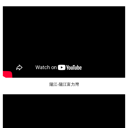
陽江-陽江富力灣