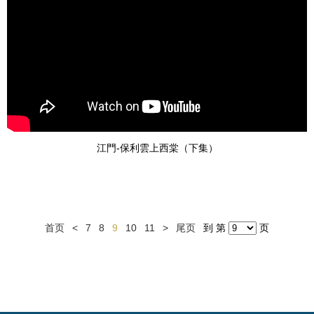
江門-保利雲上西棠（下集）
首页
<
7
8
9
10
11
>
尾页
到 第
页