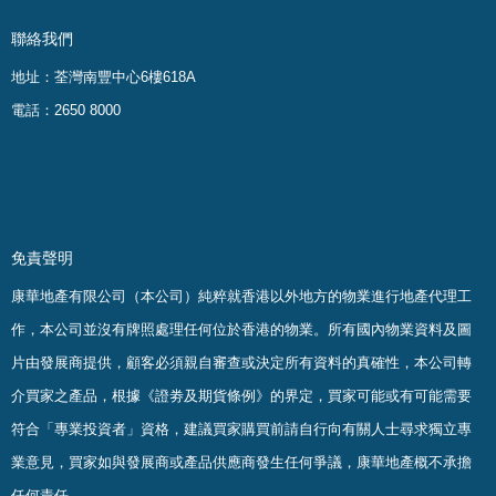
聯絡我們
地址：荃灣南豐中心6樓618A
電話：2650 8000
免責聲明
康華地產有限公司（本公司）純粹就香港以外地方的物業進行地產代理工
作，本公司並沒有牌照處理任何位於香港的物業。
所有國內物業資料及圖
片由發展商提供，顧客必須親自審查或決定所有資料的真確
性
，
本公司轉
介買家之產品，根據《證劵及期貨條例》的界定，買家可能或有可能需要
符合「專業投資者」資格，建議買家購買前請自行向有關人士尋求獨立專
業意見，買家如與發展商或產品供應商發生任何爭議，康華地產概不承擔
任何責任。