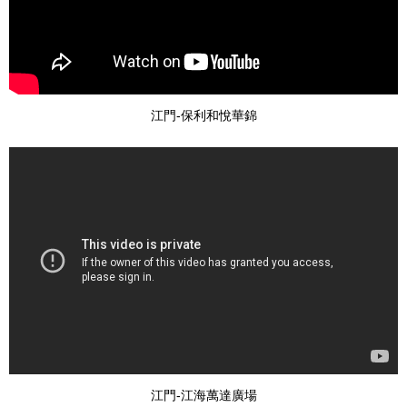
江門-保利和悅華錦
江門-江海萬達廣場