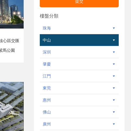
樓盤分類
珠海
中山
D核心區交匯
紫馬公園
深圳
肇慶
江門
東莞
惠州
佛山
廣州