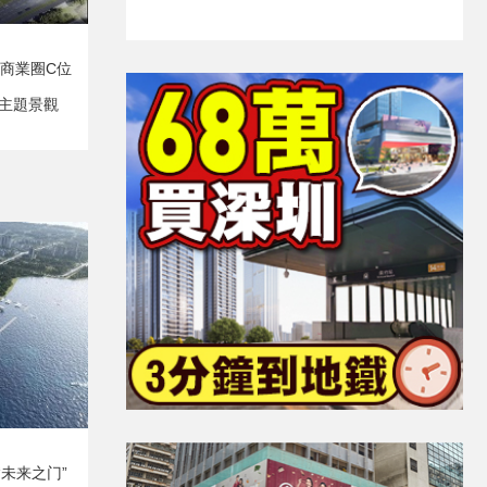
D商業圈C位
主題景觀
“未来之门”