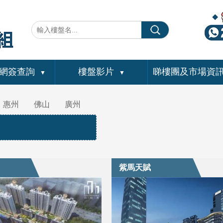
網簽查詢
樓盤影片
睇樓團及市場資
▼
▼
惠州
佛山
廣州
紫馬天賦