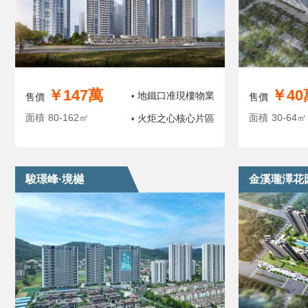
￥147萬
￥40
地鐵口准現樓物業
售價
•
售價
面積
80-162㎡
面積
30-64㎡
火炬之心核心片區
•
駿璟峰·境樾
金溪瓏澤花