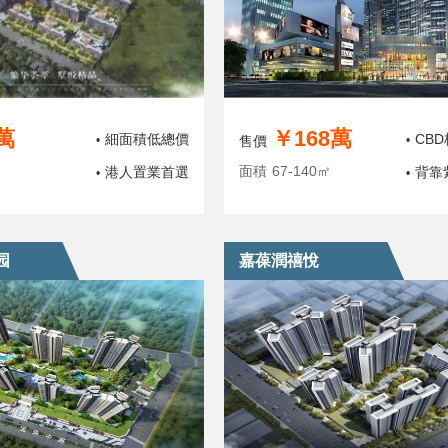
萬
￥168萬
細面積低總價
CB
•
售價
•
面積
67-140㎡
港人置業首選
背靠
•
•
园
嘉葆潤禧悅