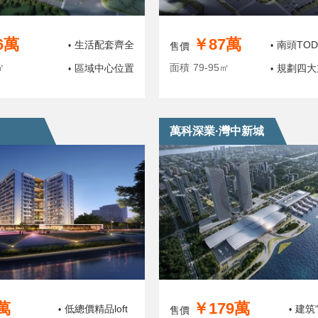
6萬
￥87萬
生活配套齊全
南頭TO
•
售價
•
㎡
面積
79-95㎡
區域中心位置
規劃四大
•
•
萬科深業·灣中新城
萬
￥179萬
低總價精品loft
建筑
•
售價
•