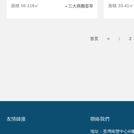
面積
56-118㎡
面積
33-41㎡
三大商圈荟萃
•
首页
<
1
2
友情鏈接
聯絡我們
地址：荃灣南豐中心6樓6