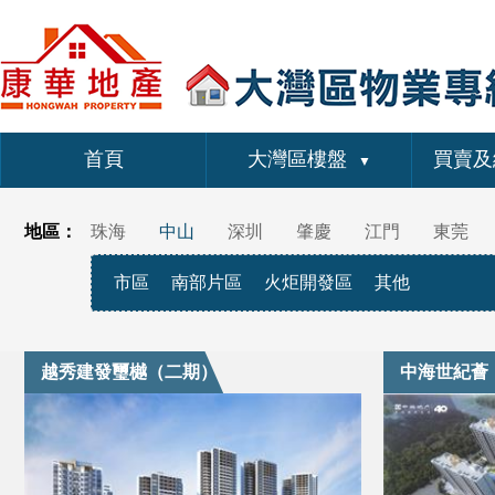
首頁
大灣區樓盤
買賣及
▼
地區：
珠海
中山
深圳
肇慶
江門
東莞
市區
南部片區
火炬開發區
其他
越秀建發璽樾（二期）
中海世紀薈