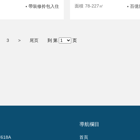
面積
78-227㎡
帶裝修拎包入住
百億
•
•
3
>
尾页
到 第
页
導航欄目
18A
首頁