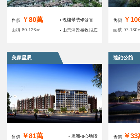
￥80萬
￥10
現樓帶裝修發售
售價
•
售價
面積
80-126㎡
面積
97-130
山景湖景盡收眼底
•
美家星辰
臻鉑公館
￥81萬
￥33
坦洲核心地段
售價
•
售價