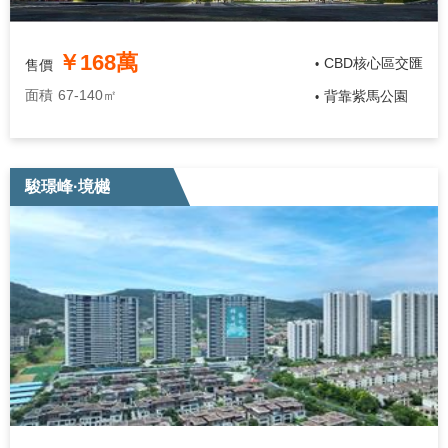
￥168萬
CBD核心區交匯
售價
•
面積
67-140㎡
背靠紫馬公園
•
駿璟峰·境樾