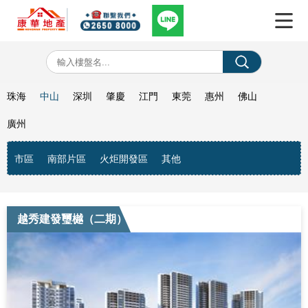
珠海
中山
深圳
肇慶
江門
東莞
惠州
佛山
廣州
市區
南部片區
火炬開發區
其他
越秀建發璽樾（二期）