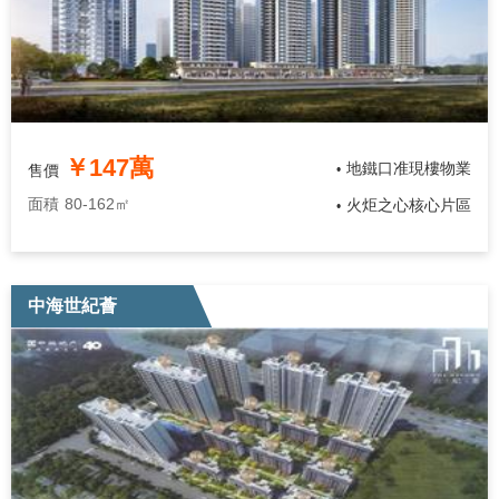
￥147萬
地鐵口准現樓物業
售價
•
面積
80-162㎡
火炬之心核心片區
•
中海世紀薈