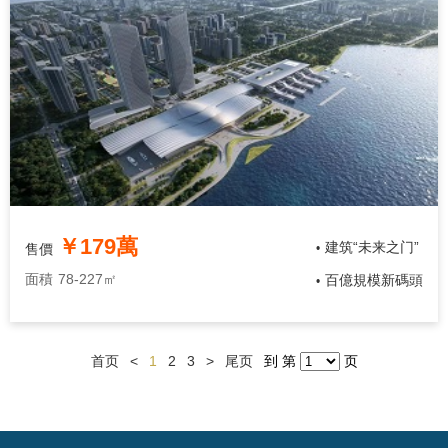
￥179萬
建筑“未来之门”
售價
•
面積
78-227㎡
百億規模新碼頭
•
首页
<
1
2
3
>
尾页
到 第
页