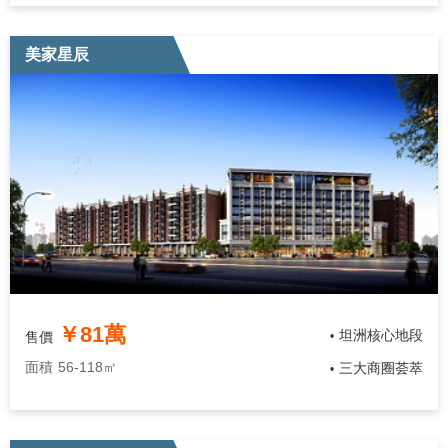
美家星辰
￥81萬
坦洲核心地段
售價
•
面積
56-118㎡
三大商圈荟萃
•