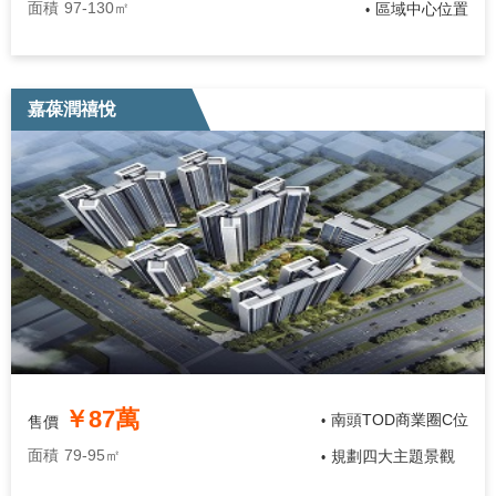
面積
97-130㎡
區域中心位置
•
嘉葆潤禧悅
￥87萬
南頭TOD商業圈C位
售價
•
面積
79-95㎡
規劃四大主題景觀
•