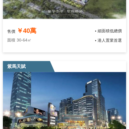
￥40萬
細面積低總價
售價
•
面積
30-64㎡
港人置業首選
•
紫馬天賦