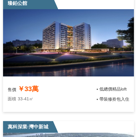
臻鉑公館
￥33萬
低總價精品loft
售價
•
面積
33-41㎡
帶裝修拎包入住
•
萬科深業·灣中新城