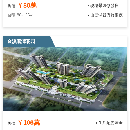
￥80萬
現樓帶裝修發售
售價
•
面積
80-126㎡
山景湖景盡收眼底
•
金溪瓏澤花园
￥106萬
生活配套齊全
售價
•