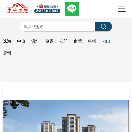
珠海
中山
深圳
肇慶
江門
東莞
惠州
佛山
廣州
保利·清能和府