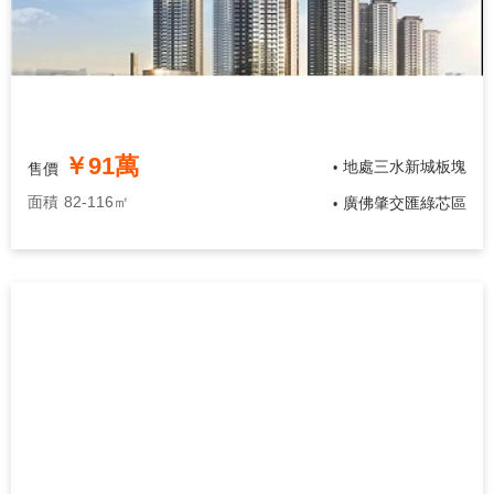
￥91萬
地處三水新城板塊
售價
•
面積
82-116㎡
廣佛肇交匯綠芯區
•
華遠·海藍城