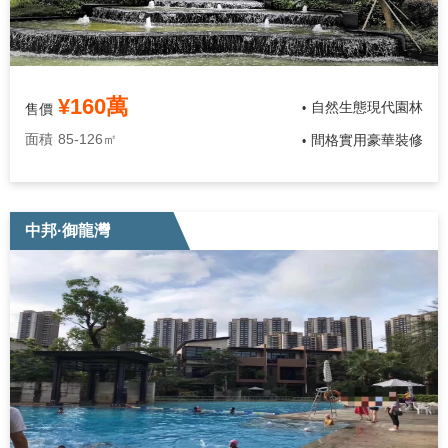
¥160萬
自然生態現代園林
售價
•
面積
85-126㎡
間格實用豪華裝修
•
中邦·御龍灣