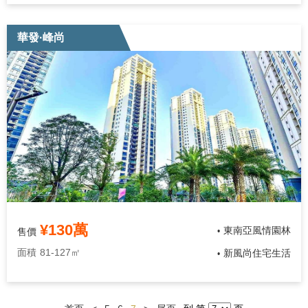
華發·峰尚
¥130萬
東南亞風情園林
售價
•
面積
81-127㎡
新風尚住宅生活
•