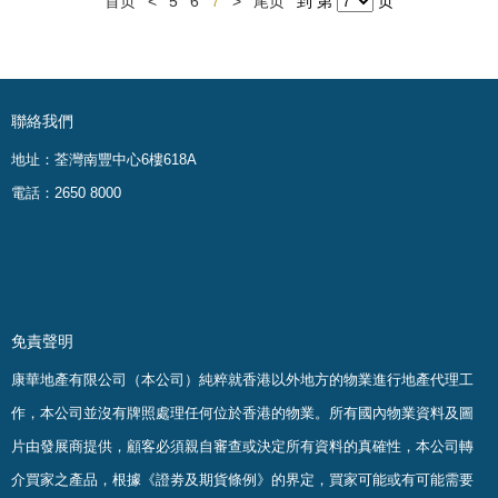
首页
<
5
6
7
>
尾页
到 第
页
聯絡我們
地址：荃灣南豐中心6樓618A
電話：2650 8000
免責聲明
康華地產有限公司（本公司）純粹就香港以外地方的物業進行地產代理工
作，本公司並沒有牌照處理任何位於香港的物業。
所有國內物業資料及圖
片由發展商提供，顧客必須親自審查或決定所有資料的真確
性
，
本公司轉
介買家之產品，根據《證劵及期貨條例》的界定，買家可能或有可能需要