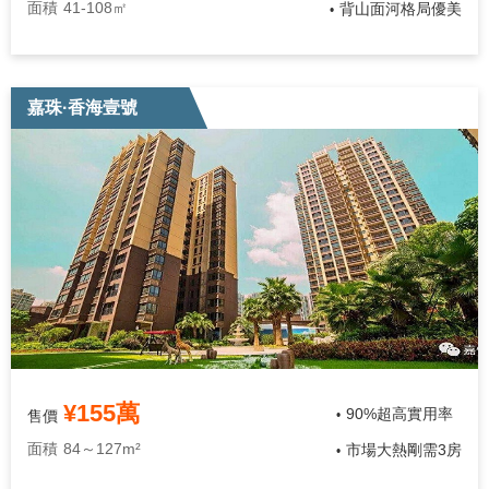
面積
41-108㎡
背山面河格局優美
•
嘉珠·香海壹號
¥155萬
90%超高實用率
售價
•
面積
84～127m²
市場大熱剛需3房
•