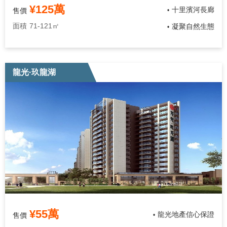
¥125萬
十里濱河長廊
售價
•
面積
71-121㎡
凝聚自然生態
•
龍光·玖龍湖
¥55萬
龍光地產信心保證
售價
•