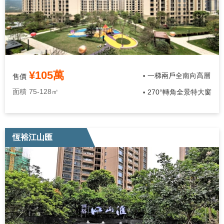
¥105萬
一梯兩戶全南向高層
售價
•
面積
75-128㎡
270°轉角全景特大窗
•
恆裕江山匯