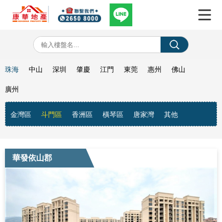
珠海
中山
深圳
肇慶
江門
東莞
惠州
佛山
廣州
金灣區
斗門區
香洲區
橫琴區
唐家灣
其他
華發依山郡