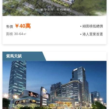
￥40萬
細面積低總價
售價
•
面積
30-64㎡
港人置業首選
•
紫馬天賦