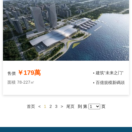
￥179萬
建筑“未来之门”
售價
•
面積
78-227㎡
百億規模新碼頭
•
首页
<
1
2
3
>
尾页
到 第
页