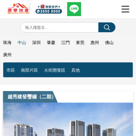
珠海
中山
深圳
肇慶
江門
東莞
惠州
佛山
廣州
市區
南部片區
火炬開發區
其他
越秀建發璽樾（二期）