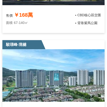
￥168萬
CBD核心區交匯
售價
•
面積
67-140㎡
背靠紫馬公園
•
駿璟峰·境樾