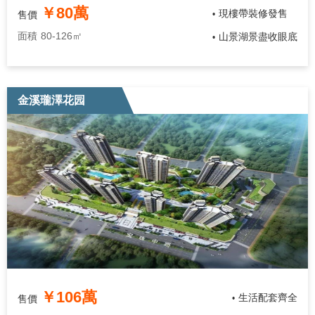
￥80萬
現樓帶裝修發售
售價
•
面積
80-126㎡
山景湖景盡收眼底
•
金溪瓏澤花园
￥106萬
生活配套齊全
售價
•