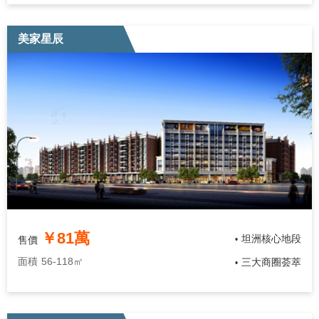
美家星辰
￥81萬
坦洲核心地段
售價
•
面積
56-118㎡
三大商圈荟萃
•