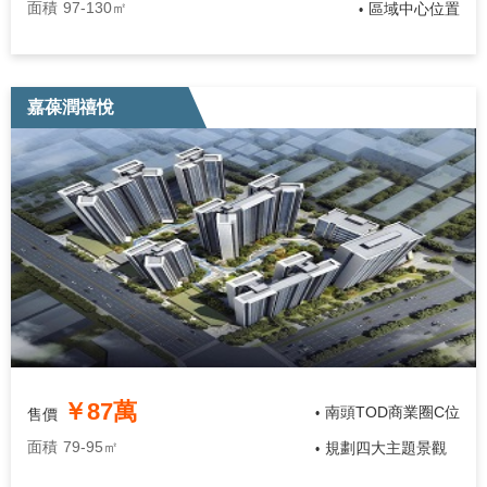
面積
97-130㎡
區域中心位置
•
嘉葆潤禧悅
￥87萬
南頭TOD商業圈C位
售價
•
面積
79-95㎡
規劃四大主題景觀
•