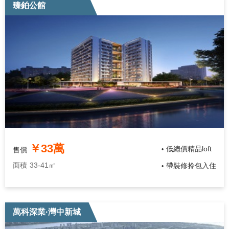
臻鉑公館
￥33萬
低總價精品loft
售價
•
面積
33-41㎡
帶裝修拎包入住
•
萬科深業·灣中新城