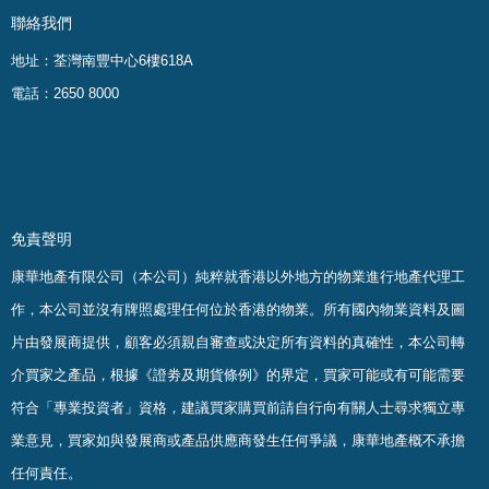
聯絡我們
地址：荃灣南豐中心6樓618A
電話：2650 8000
免責聲明
康華地產有限公司（本公司）純粹就香港以外地方的物業進行地產代理工
作，本公司並沒有牌照處理任何位於香港的物業。
所有國內物業資料及圖
片由發展商提供，顧客必須親自審查或決定所有資料的真確
性
，
本公司轉
介買家之產品，根據《證劵及期貨條例》的界定，買家可能或有可能需要
符合「專業投資者」資格，建議買家購買前請自行向有關人士尋求獨立專
業意見，買家如與發展商或產品供應商發生任何爭議，康華地產概不承擔
任何責任。