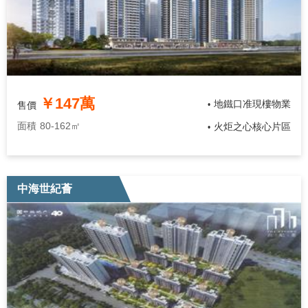
￥147萬
地鐵口准現樓物業
售價
•
面積
80-162㎡
火炬之心核心片區
•
中海世紀薈