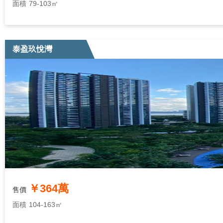
面積
79-103㎡
泰盈玖悅灣
￥364萬
售價
面積
104-163㎡