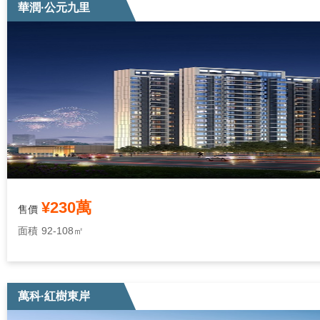
華潤·公元九里
¥230萬
售價
面積
92-108㎡
萬科·紅樹東岸