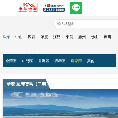
珠海
中山
深圳
肇慶
江門
東莞
惠州
佛山
廣州
金灣區
斗門區
香洲區
橫琴區
唐家灣
其他
華發·藍灣智島（二期）