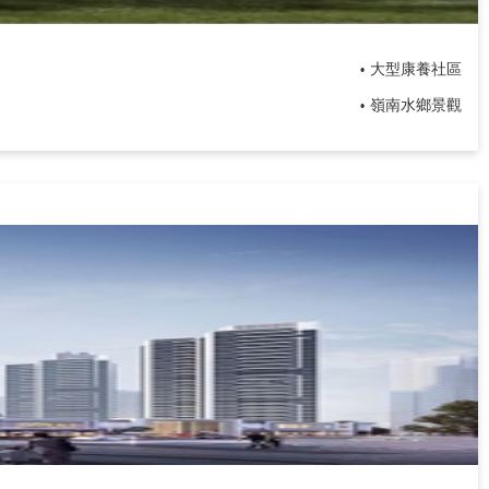
大型康養社區
•
嶺南水鄉景觀
•