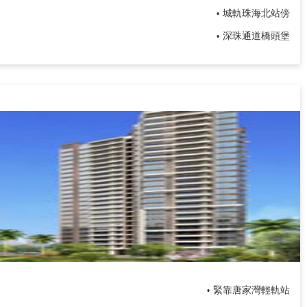
城軌珠海北站傍
•
深珠通道橋頭堡
•
緊靠唐家灣輕軌站
•