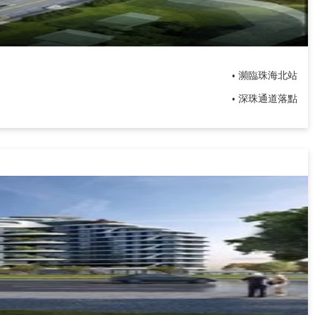
瀕臨珠海北站
•
深珠通道落點
•