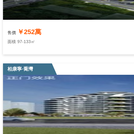
￥252萬
售價
面積
97-133㎡
柏康寧·喬灣