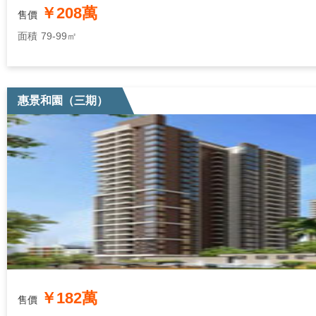
￥208萬
售價
面積
79-99㎡
惠景和園（三期）
￥182萬
售價