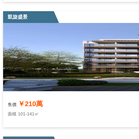
凱旋盛景
￥210萬
售價
面積
101-141㎡