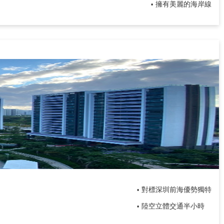
擁有美麗的海岸線
•
對標深圳前海優勢獨特
•
陸空立體交通半小時
•