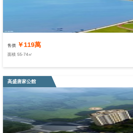
￥119萬
售價
面積
55-74㎡
高盛唐家公館