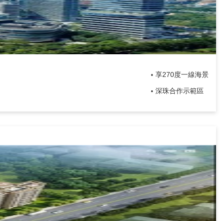
享270度一線海景
•
深珠合作示範區
•