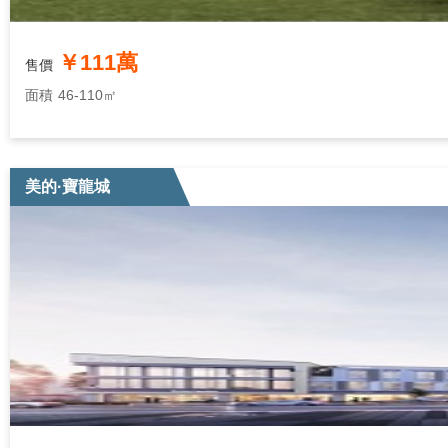
￥111萬
售價
面積
46-110㎡
美的·寶龍城