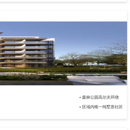
森林公园高尔夫环绕
•
区域内唯一纯墅质社区
•