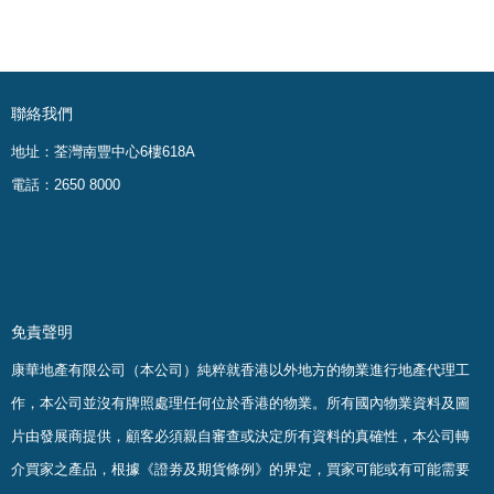
聯絡我們
地址：荃灣南豐中心6樓618A
電話：2650 8000
免責聲明
康華地產有限公司（本公司）純粹就香港以外地方的物業進行地產代理工
作，本公司並沒有牌照處理任何位於香港的物業。
所有國內物業資料及圖
片由發展商提供，顧客必須親自審查或決定所有資料的真確
性
，
本公司轉
介買家之產品，根據《證劵及期貨條例》的界定，買家可能或有可能需要