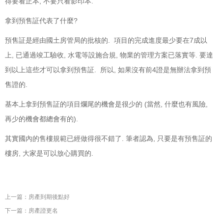
得要看正本, 不要只看影印本.
拿到預售証代表了什麼?
預售証是經由國土房管局的批核的. 項目的完成進度最少要在7成以
上, 已通過竣工驗收, 水電等設施合規, 物業的管理方案已落實等. 要達
到以上這些才可以拿到預售証. 所以, 如果沒有前4證是無辦法拿到預
售證的.
基本上拿到預售証的項目爛尾的機會是很少的 (當然, 什麼也有風險,
再少的機會都總會有的).
其實國內的售樓規範已經做得很不錯了. 筆者認為, 只要是有預售証的
樓房, 大家是可以放心購買的.
上一篇：房產到期後點好
下一篇：房產證更名