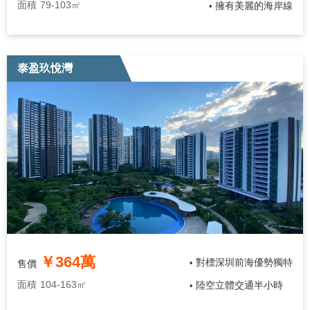
面積
79-103㎡
擁有美麗的海岸線
•
泰盈玖悅灣
￥364萬
對標深圳前海優勢獨特
售價
•
面積
104-163㎡
陸空立體交通半小時
•