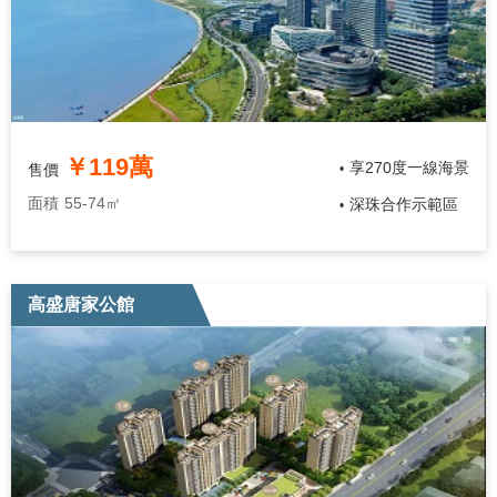
￥119萬
享270度一線海景
售價
•
面積
55-74㎡
深珠合作示範區
•
高盛唐家公館