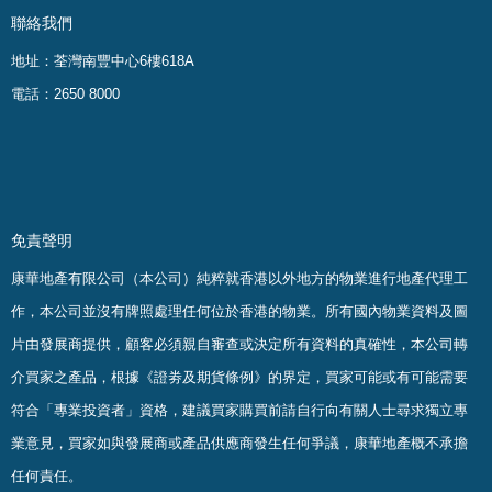
聯絡我們
地址：荃灣南豐中心6樓618A
電話：2650 8000
免責聲明
康華地產有限公司（本公司）純粹就香港以外地方的物業進行地產代理工
作，本公司並沒有牌照處理任何位於香港的物業。
所有國內物業資料及圖
片由發展商提供，顧客必須親自審查或決定所有資料的真確
性
，
本公司轉
介買家之產品，根據《證劵及期貨條例》的界定，買家可能或有可能需要
符合「專業投資者」資格，建議買家購買前請自行向有關人士尋求獨立專
業意見，買家如與發展商或產品供應商發生任何爭議，康華地產概不承擔
任何責任。