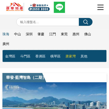
珠海
中山
深圳
肇慶
江門
東莞
惠州
佛山
廣州
金灣區
斗門區
香洲區
橫琴區
唐家灣
其他
華發·藍灣智島（二期）