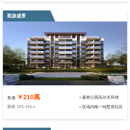
凱旋盛景
￥210萬
森林公园高尔夫环绕
售價
•
面積
101-141㎡
区域内唯一纯墅质社区
•