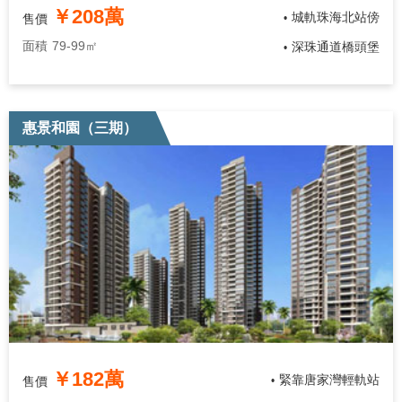
￥208萬
城軌珠海北站傍
售價
•
面積
79-99㎡
深珠通道橋頭堡
•
惠景和園（三期）
￥182萬
緊靠唐家灣輕軌站
售價
•