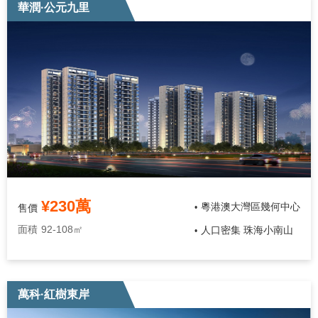
華潤·公元九里
¥230萬
粵港澳大灣區幾何中心
售價
•
面積
92-108㎡
人口密集 珠海小南山
•
萬科·紅樹東岸