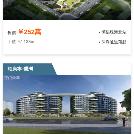
￥252萬
瀕臨珠海北站
售價
•
面積
97-133㎡
深珠通道落點
•
柏康寧·喬灣