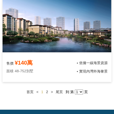
¥140萬
坐擁一線海景資源
售價
•
面積
48-752別墅
實現內灣外海奢景
•
首页
<
1
2
>
尾页
到 第
页