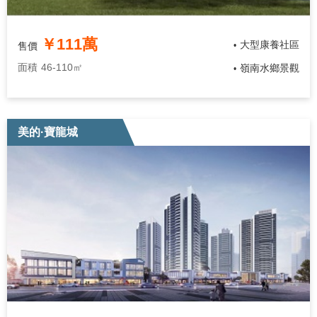
￥111萬
大型康養社區
售價
•
面積
46-110㎡
嶺南水鄉景觀
•
美的·寶龍城